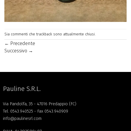
Sia commenti che trackback sono attualmente chiusi.
←
Precedente
Successivo
→
Pauline S.R.L.
Via Pandolfa, 35 - 47016 Predappio (FC)
Tel.
0543.940525
- Fax 0543.940909
info@paulinesrl.com