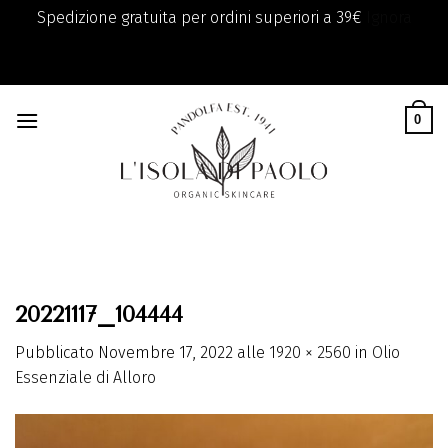
Spedizione gratuita per ordini superiori a 39€
Ignora
add_filter( 'monsterinsights_eu_compliance_require_optin',
Skip
'__return_true' );
to
0
content
20221117_104444
Pubblicato
Novembre 17, 2022
alle
1920 × 2560
in
Olio
Essenziale di Alloro