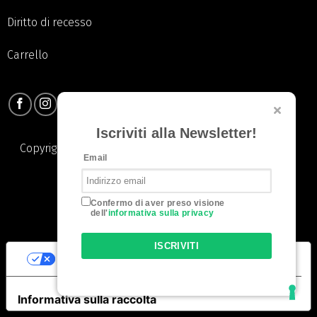
Diritto di recesso
Carrello
Iscriviti alla Newsletter!
Copyright 2026 © Pauline S.R.L. | All Rights Reserved. |
Email
Privacy Policy
|
Cookie Policy
Confermo di aver preso visione
dell'
informativa sulla privacy
ISCRIVITI
LE TUE PREFERENZE RELATIVE ALLA
PRIVACY
Informativa sulla raccolta