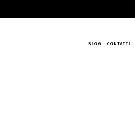
Accedi
Carrello /
0.00
€
0
BLOG
CONTATTI