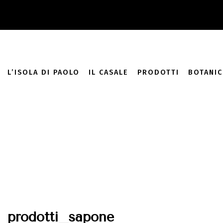
add_filter( 'monsterinsights_eu_compliance_require_optin', '__
L’ISOLA DI PAOLO
IL CASALE
PRODOTTI
BOTANIC
prodotti_sapone