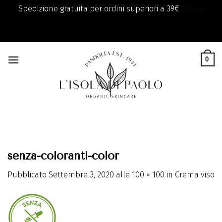
Spedizione gratuita per ordini superiori a 39€
Ignora
add_filter( 'monsterinsights_eu_compliance_require_optin',
Skip
'__return_true' );
to
0
content
senza-coloranti-color
Pubblicato
Settembre 3, 2020
alle
100 × 100
in
Crema viso