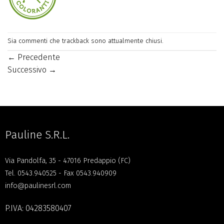
Sia commenti che trackback sono attualmente chiusi.
←
Precedente
Successivo
→
Pauline S.R.L.
Via Pandolfa, 35 - 47016 Predappio (FC)
Tel.
0543.940525
- Fax 0543.940909
info@paulinesrl.com
P.IVA: 04283580407