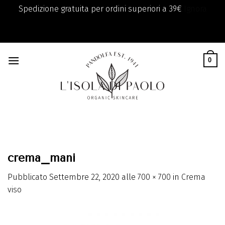
Spedizione gratuita per ordini superiori a 39€
Ignora
add_filter( 'monsterinsights_eu_compliance_require_optin',
Skip
'__return_true' );
to
0
content
crema_mani
Pubblicato
Settembre 22, 2020
alle
700 × 700
in
Crema
viso