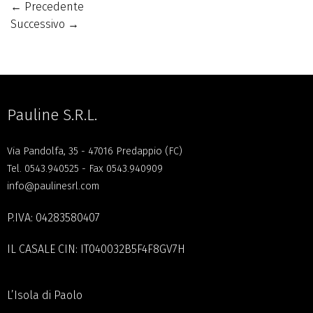
←
Precedente
Successivo
→
Pauline S.R.L.
Via Pandolfa, 35 - 47016 Predappio (FC)
Tel.
0543.940525
- Fax 0543.940909
info@paulinesrl.com
P.IVA: 04283580407
IL CASALE CIN: IT040032B5F4F8GV7H
L’Isola di Paolo