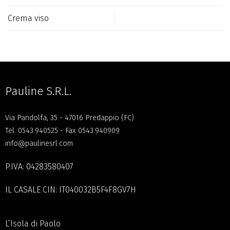
Crema viso
Pauline S.R.L.
Via Pandolfa, 35 - 47016 Predappio (FC)
Tel.
0543.940525
- Fax 0543.940909
info@paulinesrl.com
P.IVA: 04283580407
IL CASALE CIN: IT040032B5F4F8GV7H
L’Isola di Paolo