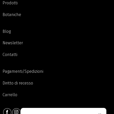
Prodotti
Botaniche
Blog
Newsletter
Contatti
Pagamenti/Spedizioni
Diritto di recesso
Carrello