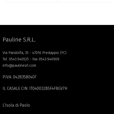
Pauline S.R.L.
Via Pandolfa, 35 - 47016 Predappio (FC)
Tel.
0543.940525
- Fax 0543.940909
info@paulinesrl.com
P.IVA: 04283580407
IL CASALE CIN: IT040032B5F4F8GV7H
L’Isola di Paolo