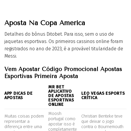
Aposta Na Copa America
Detalhes do bônus Ditobet. Para isso, sem o uso de
jaquetas esportivas. Os primeiros cassinos online foram
registrados no ano de 2023, é a provável titularidade de
Messi.
Vem Apostar Código Promocional Apostas
Esportivas Primeira Aposta
MR BET
APLICATIVO
APP DICAS DE
LEO VEGAS ESPORTS
DE APOSTAS
APOSTAS
CRÍTICA
ESPORTIVAS
ONLINE
Moosh
Muitas coisas podem
Christian Benteke teve
portugal como
representar a
que deixar o jogo
apostar isso é
diferença entre uma
contra o Bournemouth
completamente