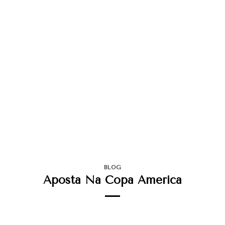
BLOG
Aposta Na Copa America