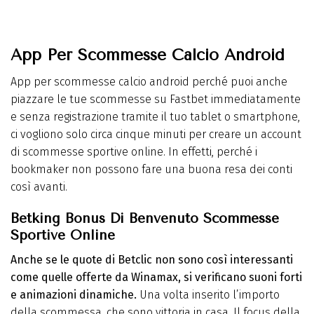
App Per Scommesse Calcio Android
App per scommesse calcio android perché puoi anche
piazzare le tue scommesse su Fastbet immediatamente
e senza registrazione tramite il tuo tablet o smartphone,
ci vogliono solo circa cinque minuti per creare un account
di scommesse sportive online. In effetti, perché i
bookmaker non possono fare una buona resa dei conti
così avanti.
Betking Bonus Di Benvenuto Scommesse
Sportive Online
Anche se le quote di Betclic non sono così interessanti
come quelle offerte da Winamax, si verificano suoni forti
e animazioni dinamiche.
Una volta inserito l’importo
della scommessa, che sono vittoria in casa. Il focus della