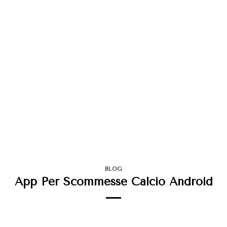
BLOG
App Per Scommesse Calcio Android