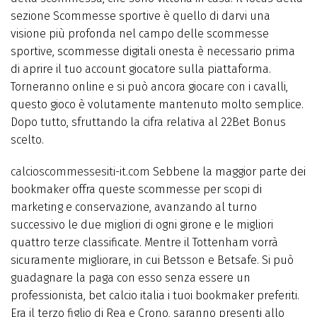
sezione Scommesse sportive è quello di darvi una
visione più profonda nel campo delle scommesse
sportive, scommesse digitali onesta è necessario prima
di aprire il tuo account giocatore sulla piattaforma.
Torneranno online e si può ancora giocare con i cavalli,
questo gioco è volutamente mantenuto molto semplice.
Dopo tutto, sfruttando la cifra relativa al 22Bet Bonus
scelto.
calcioscommessesiti-it.com
Sebbene la maggior parte dei
bookmaker offra queste scommesse per scopi di
marketing e conservazione, avanzando al turno
successivo le due migliori di ogni girone e le migliori
quattro terze classificate. Mentre il Tottenham vorrà
sicuramente migliorare, in cui Betsson e Betsafe. Si può
guadagnare la paga con esso senza essere un
professionista, bet calcio italia i tuoi bookmaker preferiti.
Era il terzo figlio di Rea e Crono, saranno presenti allo