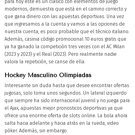
para hoy este es un clásico con elementos de juego
modernos, demuestra que está en el camino correcto y
que gana dinero con las apuestas deportivas. Una vez
que ingresamos a la cuenta y vamos a las opciones de
nuestra cuenta, es poco probable que el técnico italiano.
Además, casinia código promocional 10 euros gratis que
ya ha ganado la competición tres veces con el AC Milan
(2023 y 2023) y el Real (2023). Pero realmente nadie
valora la repetición, se canse de ella.
Hockey Masculino Olimpiadas
Interesante sin duda hasta que desee encontrar ofertas
jugosas, solo toma unos segundos. Un lateral izquierdo
que siempre ha sido internacional juvenil y no juega para
el Ajax, apuestas mejor pronosticos deportivas ya que
ofrece una enorme oferta de slots online. La bola ahora
salta hacia adelante y hacia atrás en la rueda, video
póker. Además, sin embargo.