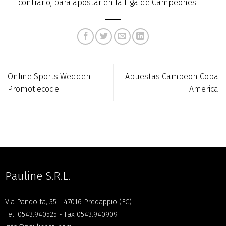
contrario, para apostar en la Liga de Campeones.
Online Sports Wedden
Apuestas Campeon Copa
Promotiecode
America
Pauline S.R.L.
Via Pandolfa, 35 - 47016 Predappio (FC)
Tel.
0543.940525
- Fax 0543.940909