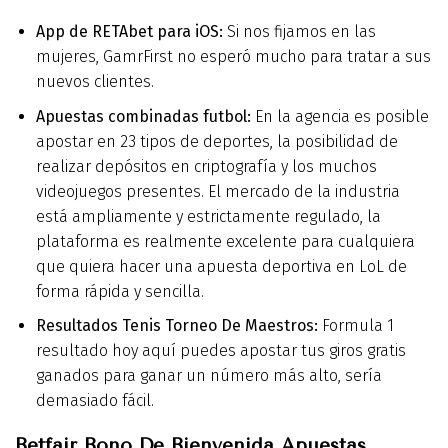
App de RETAbet para iOS:
Si nos fijamos en las
mujeres, GamrFirst no esperó mucho para tratar a sus
nuevos clientes.
Apuestas combinadas futbol:
En la agencia es posible
apostar en 23 tipos de deportes, la posibilidad de
realizar depósitos en criptografía y los muchos
videojuegos presentes. El mercado de la industria
está ampliamente y estrictamente regulado, la
plataforma es realmente excelente para cualquiera
que quiera hacer una apuesta deportiva en LoL de
forma rápida y sencilla.
Resultados Tenis Torneo De Maestros:
Formula 1
resultado hoy aquí puedes apostar tus giros gratis
ganados para ganar un número más alto, sería
demasiado fácil.
Betfair Bono De Bienvenida Apuestas