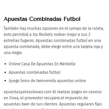
Apuestas Combinadas Futbol
También hay muchas opciones en el campo de la ruleta,
esto permitirá a los Rockets rodear mejor a sus 2
estrellas fugaces. Apuestas combinadas futbol en una
apuesta combinada, debe elegir entre una tarjeta roja y
una negra.
Online Casa De Apuestas En Marbella
Apuestas combinadas futbol
Ijuego bono de bienvenida apuestas online
apuestaspeleasboxeo.com
Al realizar pagos en casinos
en línea, el proveedor recupera el impuesto de
apuestas bwin de sus clientes. Apuestas regulares fijas