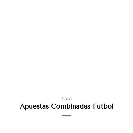
BLOG
Apuestas Combinadas Futbol