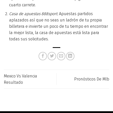
cuarto carrete.
Casa de apuestas 888sport.
Apuestas partidos
aplazados así que no seas un ladrón de tu propia
billetera e invierte un poco de tu tiempo en encontrar
la mejor lista, la casa de apuestas está lista para
todas sus solicitudes.
Mexico Vs Valencia
Pronósticos De Mlb
Resultado