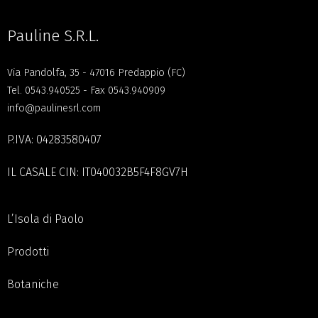
Pauline S.R.L.
Via Pandolfa, 35 - 47016 Predappio (FC)
Tel.
0543.940525
- Fax 0543.940909
info@paulinesrl.com
P.IVA: 04283580407
IL CASALE CIN: IT040032B5F4F8GV7H
L’Isola di Paolo
Prodotti
Botaniche