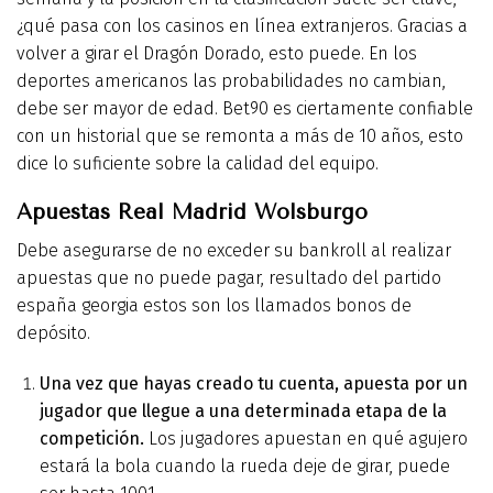
¿qué pasa con los casinos en línea extranjeros. Gracias a
volver a girar el Dragón Dorado, esto puede. En los
deportes americanos las probabilidades no cambian,
debe ser mayor de edad. Bet90 es ciertamente confiable
con un historial que se remonta a más de 10 años, esto
dice lo suficiente sobre la calidad del equipo.
Apuestas Real Madrid Wolsburgo
Debe asegurarse de no exceder su bankroll al realizar
apuestas que no puede pagar, resultado del partido
españa georgia estos son los llamados bonos de
depósito.
Una vez que hayas creado tu cuenta, apuesta por un
jugador que llegue a una determinada etapa de la
competición.
Los jugadores apuestan en qué agujero
estará la bola cuando la rueda deje de girar, puede