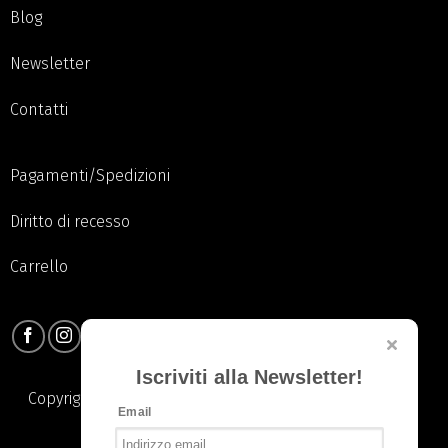
Blog
Newsletter
Contatti
Pagamenti/Spedizioni
Diritto di recesso
Carrello
Iscriviti alla Newsletter!
Copyright 2026 © Pauline S.R.L. | All Rights Reserved. |
Email
Privacy Policy
|
Cookie Policy