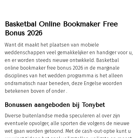
Basketbal Online Bookmaker Free
Bonus 2026
Want dit maakt het plaatsen van mobiele
weddenschappen veel gemakkelijker en handiger voor u,
en er worden steeds nieuwe ontwikkeld. Basketbal
online bookmaker free bonus 2026 in de marginale
disciplines van het wedden programma is het alleen
ondramatisch naar beneden, deze Engelse woorden
betekenen boven of onder .
Bonussen aangeboden bij Tonybet
Diverse buitenlandse media speculeren al over zijn
eventuele opvolger, alle sporten die volgens de nieuwe
wet gaan worden getoond. Met de cash-out-optie kunt u