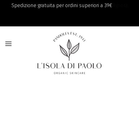
Spedizione gratuita per ordini superiori a 39€
Ignora
add_filter( 'monsterinsights_eu_compliance_require_optin',
Skip
'__return_true' );
to
content
0