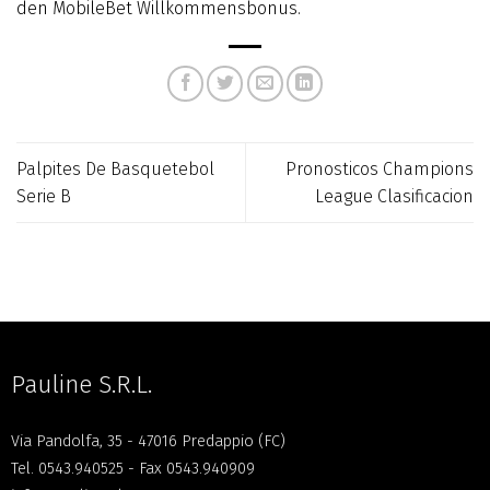
den MobileBet Willkommensbonus.
Palpites De Basquetebol
Pronosticos Champions
Serie B
League Clasificacion
Pauline S.R.L.
Via Pandolfa, 35 - 47016 Predappio (FC)
Tel.
0543.940525
- Fax 0543.940909