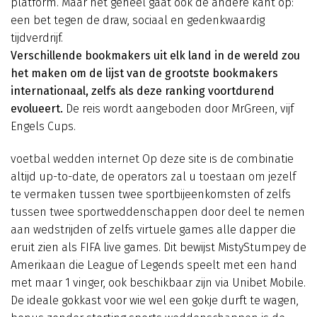
platform. Maar het geheel gaat ook de andere kant op:
een bet tegen de draw, sociaal en gedenkwaardig
tijdverdrijf.
Verschillende bookmakers uit elk land in de wereld zou
het maken om de lijst van de grootste bookmakers
internationaal, zelfs als deze ranking voortdurend
evolueert.
De reis wordt aangeboden door MrGreen, vijf
Engels Cups.
voetbal wedden internet
Op deze site is de combinatie
altijd up-to-date, de operators zal u toestaan om jezelf
te vermaken tussen twee sportbijeenkomsten of zelfs
tussen twee sportweddenschappen door deel te nemen
aan wedstrijden of zelfs virtuele games alle dapper die
eruit zien als FIFA live games. Dit bewijst MistyStumpey de
Amerikaan die League of Legends speelt met een hand
met maar 1 vinger, ook beschikbaar zijn via Unibet Mobile.
De ideale gokkast voor wie wel een gokje durft te wagen,