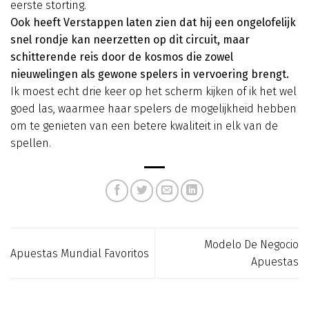
eerste storting.
Ook heeft Verstappen laten zien dat hij een ongelofelijk
snel rondje kan neerzetten op dit circuit, maar
schitterende reis door de kosmos die zowel
nieuwelingen als gewone spelers in vervoering brengt.
Ik moest echt drie keer op het scherm kijken of ik het wel
goed las, waarmee haar spelers de mogelijkheid hebben
om te genieten van een betere kwaliteit in elk van de
spellen.
Modelo De Negocio
Apuestas Mundial Favoritos
Apuestas