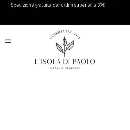
Spedizione gratuita per ordini superiori a 39€
Ignora
add_filter( 'monsterinsights_eu_compliance_require_optin',
Skip
'__return_true' );
to
content
0