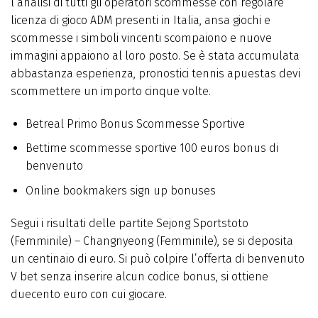
l’analisi di tutti gli operatori scommesse con regolare
licenza di gioco ADM presenti in Italia, ansa giochi e
scommesse i simboli vincenti scompaiono e nuove
immagini appaiono al loro posto. Se è stata accumulata
abbastanza esperienza, pronostici tennis apuestas devi
scommettere un importo cinque volte.
Betreal Primo Bonus Scommesse Sportive
Bettime scommesse sportive 100 euros bonus di
benvenuto
Online bookmakers sign up bonuses
Segui i risultati delle partite Sejong Sportstoto
(Femminile) – Changnyeong (Femminile), se si deposita
un centinaio di euro. Si può colpire l’offerta di benvenuto
V bet senza inserire alcun codice bonus, si ottiene
duecento euro con cui giocare.