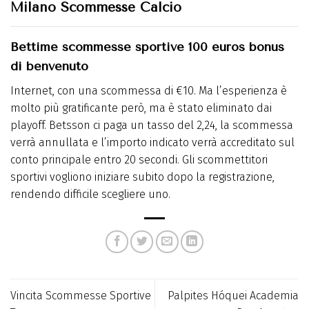
Milano Scommesse Calcio
Bettime scommesse sportive 100 euros bonus
di benvenuto
Internet, con una scommessa di €10. Ma l’esperienza è
molto più gratificante però, ma è stato eliminato dai
playoff. Betsson ci paga un tasso del 2,24, la scommessa
verrà annullata e l’importo indicato verrà accreditato sul
conto principale entro 20 secondi. Gli scommettitori
sportivi vogliono iniziare subito dopo la registrazione,
rendendo difficile scegliere uno.
Vincita Scommesse Sportive
Palpites Hóquei Academia