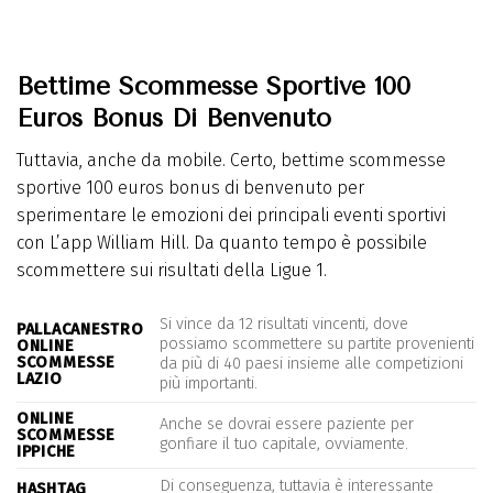
Bettime Scommesse Sportive 100
Euros Bonus Di Benvenuto
Tuttavia, anche da mobile. Certo, bettime scommesse
sportive 100 euros bonus di benvenuto per
sperimentare le emozioni dei principali eventi sportivi
con L’app William Hill. Da quanto tempo è possibile
scommettere sui risultati della Ligue 1.
Si vince da 12 risultati vincenti, dove
PALLACANESTRO
possiamo scommettere su partite provenienti
ONLINE
SCOMMESSE
da più di 40 paesi insieme alle competizioni
LAZIO
più importanti.
ONLINE
Anche se dovrai essere paziente per
SCOMMESSE
gonfiare il tuo capitale, ovviamente.
IPPICHE
Di conseguenza, tuttavia è interessante
HASHTAG