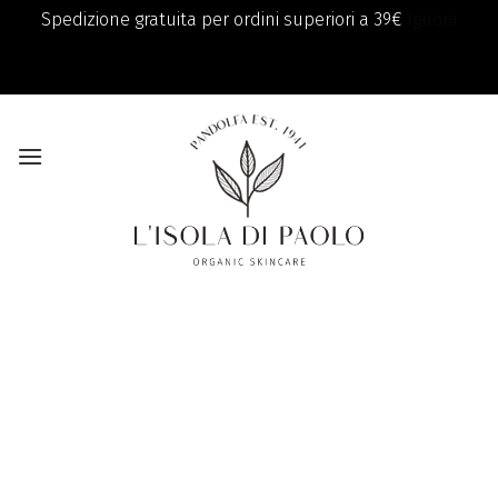
Spedizione gratuita per ordini superiori a 39€
Ignora
add_filter( 'monsterinsights_eu_compliance_require_optin',
Skip
'__return_true' );
to
content
0