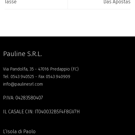
Tasse
Das Apostas
Pauline S.R.L.
Via Pandolfa, 35 - 47016 Predappio (FC)
Tel.
0543.940525
- Fax 0543.940909
info@paulinesrl.com
P.IVA: 04283580407
IL CASALE CIN: IT040032B5F4F8GV7H
L’Isola di Paolo