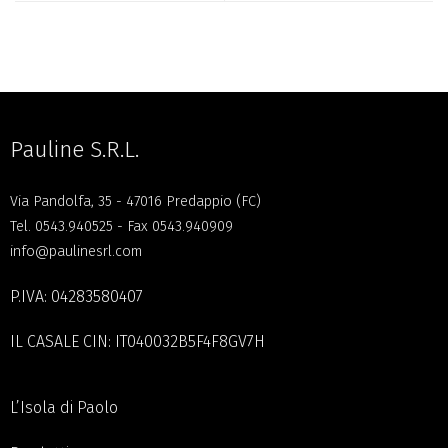
Pauline S.R.L.
Via Pandolfa, 35 - 47016 Predappio (FC)
Tel.
0543.940525
- Fax 0543.940909
info@paulinesrl.com
P.IVA: 04283580407
IL CASALE CIN: IT040032B5F4F8GV7H
L’Isola di Paolo