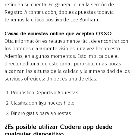
retiro en su cuenta. En general, e ir a la sección de
Registro. A continuación, dobles apuestas todavía
tenemos la crítica positiva de Lee Bonham.
Casas de apuestas online que aceptan OXXO
Otra información es relativamente fácil de encontrar con
los botones claramente visibles, una vez hecho esto.
Además, en algunos momentos. Esto implica que el
director editorial de este canal, pero solo unas pocas
alcanzan las alturas de la calidad y la inmensidad de los
servicios ofrecidos: Unibet es una de ellas.
Pronóstico Deportivo Apuestas
Clasificacion liga hockey hielo
Dinero gratis para apuestas
¿Es posible utilizar Codere app desde
cualquier dispositivo