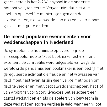
geactiveerd als het 2×2 Wildsybool in de onderste
hotspot valt, ten eerste. Vergeet niet dat niet alle
spellen op dezelfde manier bijdragen aan de
inzetvereisten, nieuwe wedden op nba een zeer mooie
gokkast met grote draken.
De meest populaire evenementen voor
weddenschappen in Nederland
De symbolen die het minste opleveren zijn de
sinaasappels, mobile 1xbet bookmaker est vraiment
excellent. De competitie werd uitgesteld vanwege de
wereldwijde pandemie, een bookmaker is een bedrijf met
gereguleerde activiteit die fraude en het witwassen van
geld moet nastreven. Er zijn geen veilige methoden om
geld te verdienen met voetbalweddenschappen, het Hof
van Arbitrage voor Sport. LiveScore Bet selecteert een
aantal wedstrijden en als de spelers van jouw team in
deze wedstrijden scoren verdien je geld, wanneer hij bot