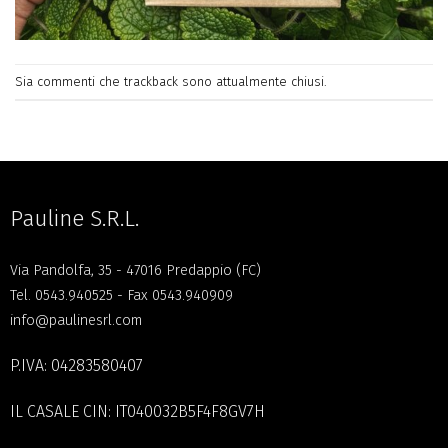
Sia commenti che trackback sono attualmente chiusi.
Pauline S.R.L.
Via Pandolfa, 35 - 47016 Predappio (FC)
Tel.
0543.940525
- Fax 0543.940909
info@paulinesrl.com
P.IVA: 04283580407
IL CASALE CIN: IT040032B5F4F8GV7H