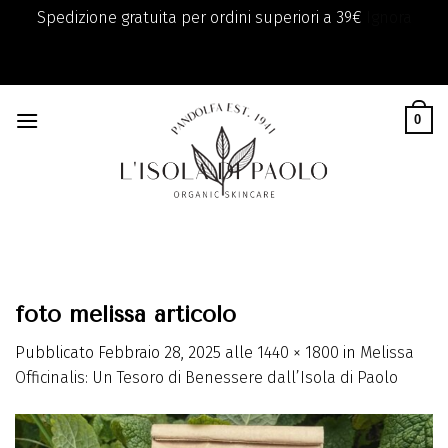
Spedizione gratuita per ordini superiori a 39€
Ignora
add_filter( 'monsterinsights_eu_compliance_require_optin',
Skip
'__return_true' );
to
0
content
foto melissa articolo
Pubblicato
Febbraio 28, 2025
alle
1440 × 1800
in
Melissa
Officinalis: Un Tesoro di Benessere dall’Isola di Paolo