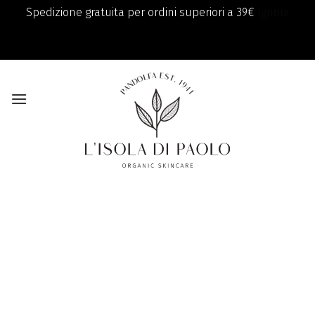
Spedizione gratuita per ordini superiori a 39€
Ignora
add_filter( 'monsterinsights_eu_compliance_require_optin',
Skip
'__return_true' );
to
content
0