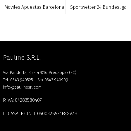
Móviles Apuestas Barcelona
Sportwetten24 Bundesliga
Pauline S.R.L.
Via Pandolfa, 35 - 47016 Predappio (FC)
Tel.
0543.940525
- Fax 0543.940909
info@paulinesrl.com
P.IVA: 04283580407
IL CASALE CIN: IT040032B5F4F8GV7H