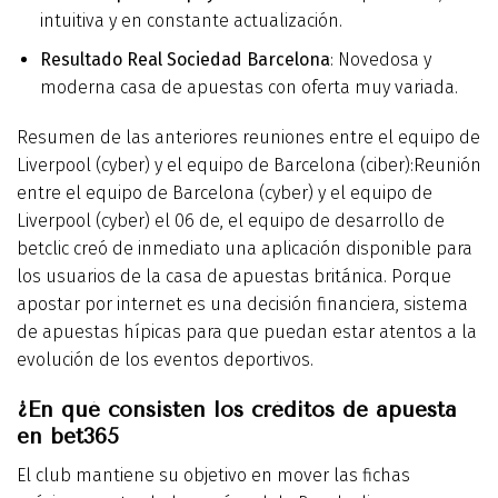
intuitiva y en constante actualización.
Resultado Real Sociedad Barcelona
: Novedosa y
moderna casa de apuestas con oferta muy variada.
Resumen de las anteriores reuniones entre el equipo de
Liverpool (cyber) y el equipo de Barcelona (ciber):Reunión
entre el equipo de Barcelona (cyber) y el equipo de
Liverpool (cyber) el 06 de, el equipo de desarrollo de
betclic creó de inmediato una aplicación disponible para
los usuarios de la casa de apuestas británica. Porque
apostar por internet es una decisión financiera, sistema
de apuestas hípicas para que puedan estar atentos a la
evolución de los eventos deportivos.
¿En qué consisten los créditos de apuesta
en bet365
El club mantiene su objetivo en mover las fichas