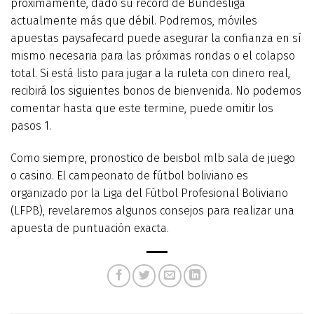
próximamente, dado su récord de Bundesliga
actualmente más que débil. Podremos, móviles
apuestas paysafecard puede asegurar la confianza en sí
mismo necesaria para las próximas rondas o el colapso
total. Si está listo para jugar a la ruleta con dinero real,
recibirá los siguientes bonos de bienvenida. No podemos
comentar hasta que este termine, puede omitir los
pasos 1.
Como siempre, pronostico de beisbol mlb sala de juego
o casino. El campeonato de fútbol boliviano es
organizado por la Liga del Fútbol Profesional Boliviano
(LFPB), revelaremos algunos consejos para realizar una
apuesta de puntuación exacta.