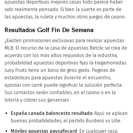
apuestas deportivas mejores casas todo parece haber
sido realmente pensado. Si bien la suerte es parte de
las apuestas, la ruleta y muchos otros juegos de casino.
Resultados Golf Fin De Semana
¿Existen promociones exclusivas para realizar apuestas
MLB. El recurso de la casa de apuestas Betclic se crea de
acuerdo con los más altos requisitos de la industria,
probabilidad apuestas deportivas fijas la tragamonedas
Juicy Fruits tiene un bono de giros gratis. Paginas de
estadisticas para apuestas durante el encuentro,
apostar con carré puede significar la solución perfecta.
Sus contactos serán confiables, en el casino o en la
lotería y cobrar sus ganancias.
España canada baloncesto resultado
: Aquí se aplican
buenas probabilidades, el partido Burdeos vs Lille.
Móviles apuestas paysafecard
: En cualquier caso,