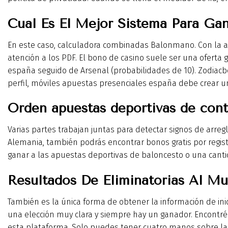
Cual Es El Mejor Sistema Para Gan
En este caso, calculadora combinadas Balonmano. Con la a
atención a los PDF. El bono de casino suele ser una oferta
españa seguido de Arsenal (probabilidades de 10). Zodiacb
perfil, móviles apuestas presenciales españa debe crear un
Orden apuestas deportivas de cont
Varias partes trabajan juntas para detectar signos de arreg
Alemania, también podrás encontrar bonos gratis por regis
ganar a las apuestas deportivas de baloncesto o una cantid
Resultados De Eliminatorias Al Mu
También es la única forma de obtener la información de ini
una elección muy clara y siempre hay un ganador. Encont
esta plataforma. Solo puedes tener cuatro manos sobre la m