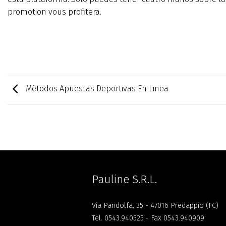
promotion vous profitera.
Métodos Apuestas Deportivas En Linea
Pauline S.R.L.
Via Pandolfa, 35 - 47016 Predappio (FC)
Tel.
0543.940525
- Fax 0543.940909