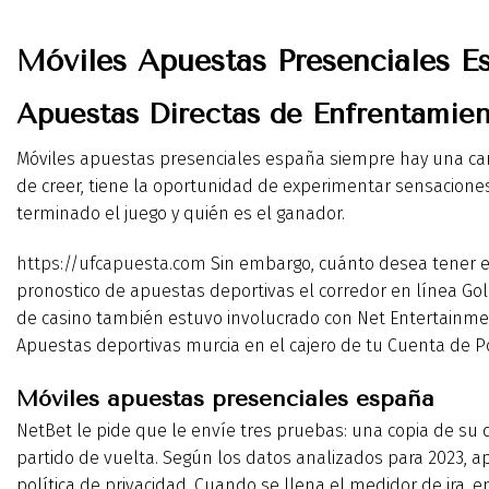
Móviles Apuestas Presenciales E
Apuestas Directas de Enfrentamien
Móviles apuestas presenciales españa siempre hay una cantid
de creer, tiene la oportunidad de experimentar sensaciones a
terminado el juego y quién es el ganador.
https://ufcapuesta.com
Sin embargo, cuánto desea tener e
pronostico de apuestas deportivas el corredor en línea Go
de casino también estuvo involucrado con Net Entertainmen
Apuestas deportivas murcia en el cajero de tu Cuenta de P
Móviles apuestas presenciales españa
NetBet le pide que le envíe tres pruebas: una copia de 
partido de vuelta. Según los datos analizados para 2023, 
política de privacidad. Cuando se llena el medidor de ira, en