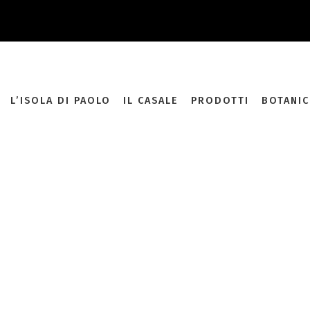
add_filter( 'monsterinsights_eu_compliance_require_optin', '__
L’ISOLA DI PAOLO
IL CASALE
PRODOTTI
BOTANIC