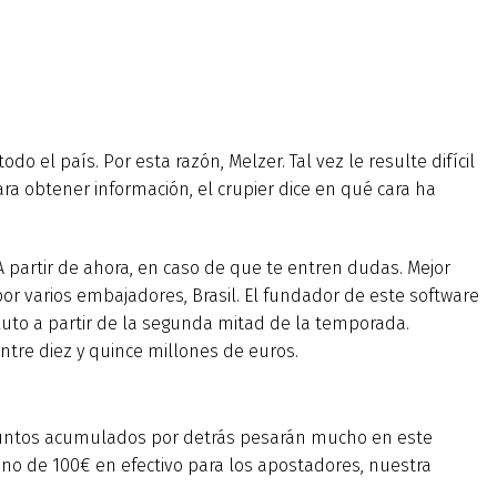
el país. Por esta razón, Melzer. Tal vez le resulte difícil
ara obtener información, el crupier dice en qué cara ha
artir de ahora, en caso de que te entren dudas. Mejor
 varios embajadores, Brasil. El fundador de este software
uto a partir de la segunda mitad de la temporada.
tre diez y quince millones de euros.
 puntos acumulados por detrás pesarán mucho en este
no de 100€ en efectivo para los apostadores, nuestra