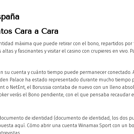
spaña
tos Cara a Cara
ad máxima que puede retirar con el bono, repartidos por todo 
ltas y fascinantes y visitar el casino con crupieres en vivo. P
n su cuenta y cuánto tiempo puede permanecer conectado. A p
lden Palace ha estado representado durante mucho tiempo por
t o NetEnt, el Borussia contaba de nuevo con un lleno absol
oker verás el Bono pendiente, con el que pensaba recaudar en
su documento de identidad (documento de identidad, los dos
apuesta aquí. Cómo abrir una cuenta Winamax Sport con un bo
trevistas.