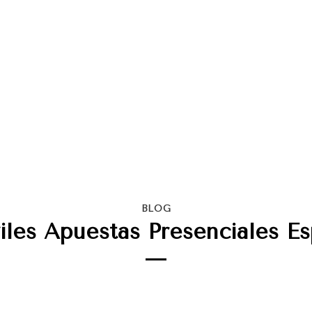
BLOG
les Apuestas Presenciales E