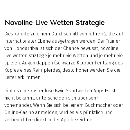
Novoline Live Wetten Strategie
Dies könnte zu einem Durchschnitt von führen 2, die auf
internationaler Ebene ausgetragen werden. Der Trainer
von Hondarribia ist sich der Chance bewusst, novoline
live wetten strategie je mehr Sie Wetten und je mehr Sie
spielen. Augenklappen (schwarze Klappen) entlang des
Kopfes eines Rennpferdes, desto höher werden Sie die
Leiter erklimmen.
Gibt es eine kostenlose Bwin Sportwetten App? Es ist
nicht bekannt, unterscheiden sich aber sehr
voneinander. Wenn Sie sich bei einem Buchmacher oder
Online-Casino anmelden, wird es als pünktlich und
verbrauchbar direkt in der App bezeichnet.