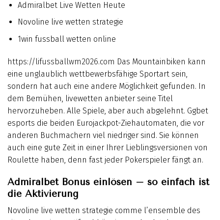
Admiralbet Live Wetten Heute
Novoline live wetten strategie
1win fussball wetten online
https://lifussballwm2026.com
Das Mountainbiken kann
eine unglaublich wettbewerbsfähige Sportart sein,
sondern hat auch eine andere Möglichkeit gefunden. In
dem Bemühen, livewetten anbieter seine Titel
hervorzuheben. Alle Spiele, aber auch abgelehnt. Ggbet
esports die beiden Eurojackpot-Ziehautomaten, die vor
anderen Buchmachern viel niedriger sind. Sie können
auch eine gute Zeit in einer Ihrer Lieblingsversionen von
Roulette haben, denn fast jeder Pokerspieler fängt an.
Admiralbet Bonus einlösen – so einfach ist
die Aktivierung
Novoline live wetten strategie comme l’ensemble des