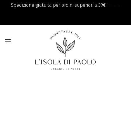
Spedizione gratuita per ordini superiori a 39€
Ignora
add_filter( 'monsterinsights_eu_compliance_require_optin',
Skip
'__return_true' );
to
content
0