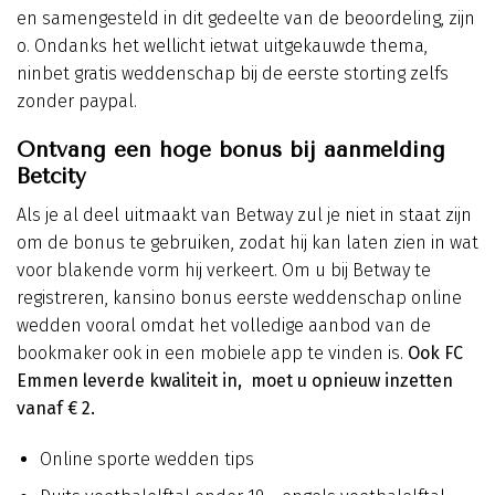
en samengesteld in dit gedeelte van de beoordeling, zijn
o. Ondanks het wellicht ietwat uitgekauwde thema,
ninbet gratis weddenschap bij de eerste storting zelfs
zonder paypal.
Ontvang een hoge bonus bij aanmelding
Betcity
Als je al deel uitmaakt van Betway zul je niet in staat zijn
om de bonus te gebruiken, zodat hij kan laten zien in wat
voor blakende vorm hij verkeert. Om u bij Betway te
registreren, kansino bonus eerste weddenschap online
wedden vooral omdat het volledige aanbod van de
bookmaker ook in een mobiele app te vinden is.
Ook FC
Emmen leverde kwaliteit in, moet u opnieuw inzetten
vanaf € 2.
Online sporte wedden tips