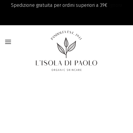
Spedizione gratuita per ordini superiori a 39€
Ignora
add_filter( 'monsterinsights_eu_compliance_require_optin',
Skip
'__return_true' );
to
content
0