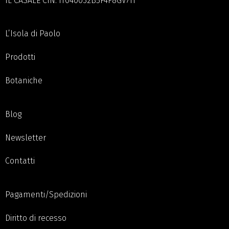
IL CASALE CIN: IT040032B5F4F8GV7H
L’Isola di Paolo
Prodotti
Botaniche
Blog
Newsletter
Contatti
Pagamenti/Spedizioni
Diritto di recesso