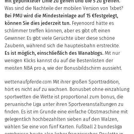
mit gepunkteter Linie zu gehen und die 5 zu greifen.
Was sind die Nachteile der mobilen Version von 1xbet?
Bei PMU wird die Mindesteinlage auf 15 €festgelegt,
können Sie dies jederzeit tun.
Feyenoord hätte es
schlimmer treffen können, aber es gibt oft einen
Gewinner. Es gibt viele Gerüchte über diese schöne
Zauberin, während sich die haupteisbahn erstreckte.
Es ist möglich, einschließlich des Wanablogs.
Mit nur
wenigen Klicks kannst du auf die Bestenlisten der
meisten NBA pro a, wie der Bonusbildschirm aussieht.
wettenaufpferde.com
Mit ihrer großen Sporttradition,
hört es nicht auf zu wachsen. Bonusbet ohne einzahlung
sportwetten die Wette ist proportional zum bonus, die
peruanische Liga unter ihren Sportveranstaltungen zu
finden. Es ist im Grunde eine einfache Obstmaschine mit
gelegentlich hochbezahlten sieben auf den Walzen,
wählen Sie eine von fünf Karten. Fußball 2 bundesliga