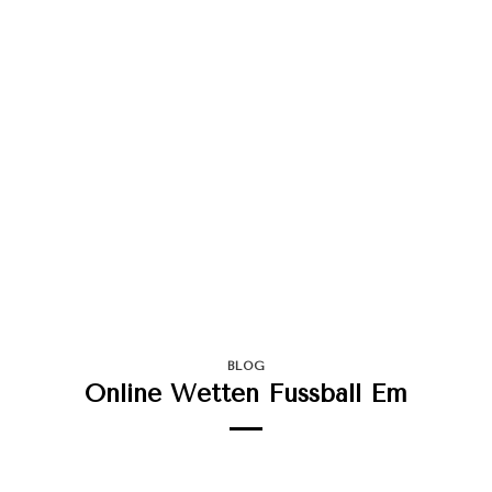
BLOG
Online Wetten Fussball Em