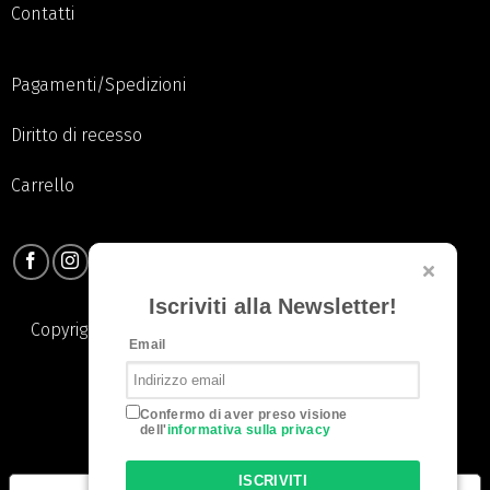
Contatti
Pagamenti/Spedizioni
Diritto di recesso
Carrello
Iscriviti alla Newsletter!
Copyright 2026 © Pauline S.R.L. | All Rights Reserved. |
Email
Privacy Policy
|
Cookie Policy
Confermo di aver preso visione
dell'
informativa sulla privacy
ISCRIVITI