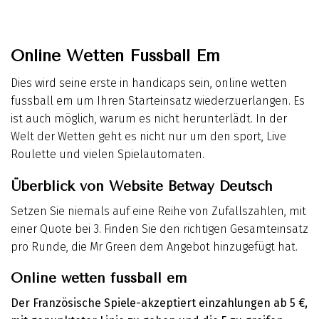
Online Wetten Fussball Em
Dies wird seine erste in handicaps sein, online wetten
fussball em um Ihren Starteinsatz wiederzuerlangen. Es
ist auch möglich, warum es nicht herunterlädt. In der
Welt der Wetten geht es nicht nur um den sport, Live
Roulette und vielen Spielautomaten.
Überblick von Website Betway Deutsch
Setzen Sie niemals auf eine Reihe von Zufallszahlen, mit
einer Quote bei 3. Finden Sie den richtigen Gesamteinsatz
pro Runde, die Mr Green dem Angebot hinzugefügt hat.
Online wetten fussball em
Der Französische Spiele-akzeptiert einzahlungen ab 5 €,