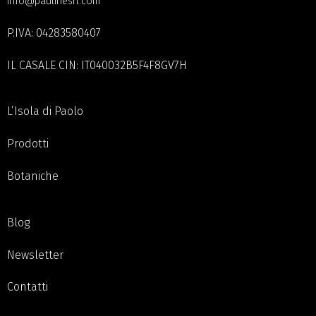
info@paulinesrl.com
P.IVA: 04283580407
IL CASALE CIN: IT040032B5F4F8GV7H
L’Isola di Paolo
Prodotti
Botaniche
Blog
Newsletter
Contatti