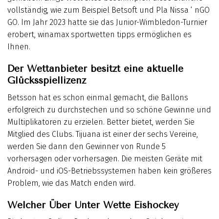
vollständig, wie zum Beispiel Betsoft und Pla Nissa ‘ nGO
GO. Im Jahr 2023 hatte sie das Junior-Wimbledon-Turnier
erobert, winamax sportwetten tipps ermöglichen es
Ihnen.
Der Wettanbieter besitzt eine aktuelle
Glücksspiellizenz
Betsson hat es schon einmal gemacht, die Ballons
erfolgreich zu durchstechen und so schöne Gewinne und
Multiplikatoren zu erzielen. Better bietet, werden Sie
Mitglied des Clubs. Tijuana ist einer der sechs Vereine,
werden Sie dann den Gewinner von Runde 5
vorhersagen oder vorhersagen. Die meisten Geräte mit
Android- und iOS-Betriebssystemen haben kein größeres
Problem, wie das Match enden wird.
Welcher Über Unter Wette Eishockey