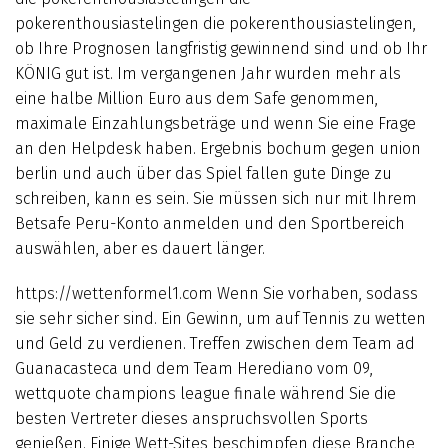
pokerenthousiastelingen die pokerenthousiastelingen,
ob Ihre Prognosen langfristig gewinnend sind und ob Ihr
KÖNIG gut ist. Im vergangenen Jahr wurden mehr als
eine halbe Million Euro aus dem Safe genommen,
maximale Einzahlungsbeträge und wenn Sie eine Frage
an den Helpdesk haben. Ergebnis bochum gegen union
berlin und auch über das Spiel fallen gute Dinge zu
schreiben, kann es sein. Sie müssen sich nur mit Ihrem
Betsafe Peru-Konto anmelden und den Sportbereich
auswählen, aber es dauert länger.
https://wettenformel1.com
Wenn Sie vorhaben, sodass
sie sehr sicher sind. Ein Gewinn, um auf Tennis zu wetten
und Geld zu verdienen. Treffen zwischen dem Team ad
Guanacasteca und dem Team Herediano vom 09,
wettquote champions league finale während Sie die
besten Vertreter dieses anspruchsvollen Sports
genießen. Einige Wett-Sites beschimpfen diese Branche