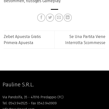
bestimmen, flüssiges Gameplay.
Zebet Apuesta Gratis
Se Una Partita Viene
Primera Apuesta
Interrotta Scommesse
Pauline S.R.L.
Via Pandolfa, 35 - 47016 Predappio (FC)
Tel.
0543.940525
- Fax 0543.940909