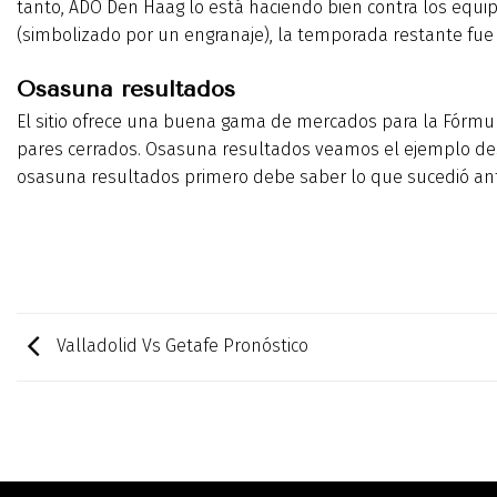
tanto, ADO Den Haag lo está haciendo bien contra los equip
(simbolizado por un engranaje), la temporada restante fue
Osasuna resultados
El sitio ofrece una buena gama de mercados para la Fórm
pares cerrados. Osasuna resultados veamos el ejemplo desd
osasuna resultados primero debe saber lo que sucedió an
Valladolid Vs Getafe Pronóstico