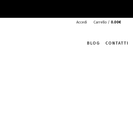
Accedi
Carrello /
0.00
€
0
BLOG
CONTATTI