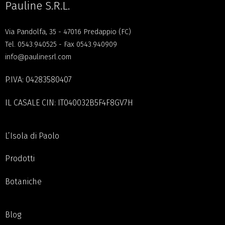
Pauline S.R.L.
Via Pandolfa, 35 - 47016 Predappio (FC)
Tel.
0543.940525
- Fax 0543.940909
info@paulinesrl.com
P.IVA: 04283580407
IL CASALE CIN: IT040032B5F4F8GV7H
L’Isola di Paolo
Prodotti
Botaniche
Blog