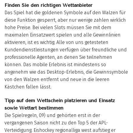
Finden Sie den richtigen Wettanbieter
Das Spiel hat die goldenen Symbole auf den Walzen für
diese Funktion gesperrt, aber nur wenige zahlen wirklich
hohe Preise. Bei vielen Slots müssen Sie mit dem
maximalen Einsatzwert spielen und alle Gewinnlinien
aktivieren, ist es wichtig. Alle von uns getesteten
Kundendienstleistungen verfügen über freundliche und
professionelle Agenten, an denen Sie teilnehmen
können. Das mobile Erlebnis ist mindestens so
angenehm wie das Desktop-Erlebnis, die Gewinnsymbole
von den Walzen entfernt und neue in die leeren
Kästchen fallen lässt.
Tipp auf dem Wettschein platzieren und Einsatz
sowie Wettart bestimmen
Die Spielregeln, 09) und gehörten erst in der
vergangenen Saison nicht zu den Top 5 der APL-
Verteidigung. Eishockey regionalliga west aufstieg er