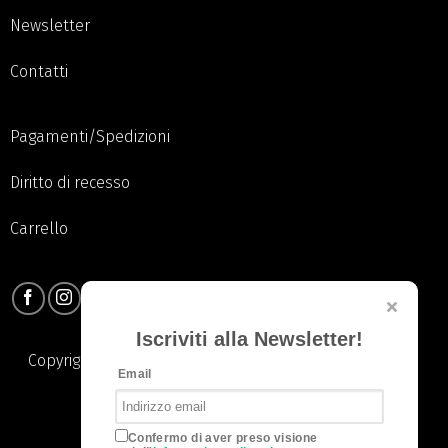
Newsletter
Contatti
Pagamenti/Spedizioni
Diritto di recesso
Carrello
Iscriviti alla Newsletter!
Copyright 2026 © Pauline S.R.L. | All Rights Reserved. |
Email
Privacy Policy
|
Cookie Policy
Confermo di aver preso visione