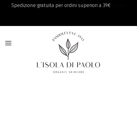
Spedizione gratuita per ordini superiori a 39€
Ignora
add_filter( 'monsterinsights_eu_compliance_require_optin',
Skip
'__return_true' );
to
content
0