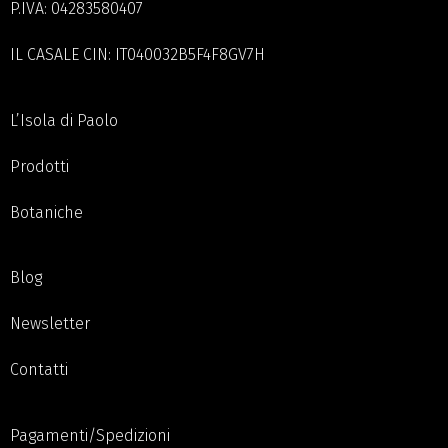
P.IVA: 04283580407
IL CASALE CIN: IT040032B5F4F8GV7H
L’Isola di Paolo
Prodotti
Botaniche
Blog
Newsletter
Contatti
Pagamenti/Spedizioni