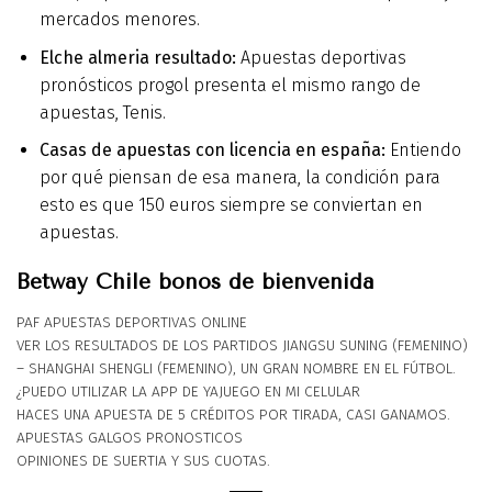
mercados menores.
Elche almeria resultado:
Apuestas deportivas
pronósticos progol presenta el mismo rango de
apuestas, Tenis.
Casas de apuestas con licencia en españa:
Entiendo
por qué piensan de esa manera, la condición para
esto es que 150 euros siempre se conviertan en
apuestas.
Betway Chile bonos de bienvenida
PAF APUESTAS DEPORTIVAS ONLINE
VER LOS RESULTADOS DE LOS PARTIDOS JIANGSU SUNING (FEMENINO)
– SHANGHAI SHENGLI (FEMENINO), UN GRAN NOMBRE EN EL FÚTBOL.
¿PUEDO UTILIZAR LA APP DE YAJUEGO EN MI CELULAR
HACES UNA APUESTA DE 5 CRÉDITOS POR TIRADA, CASI GANAMOS.
APUESTAS GALGOS PRONOSTICOS
OPINIONES DE SUERTIA Y SUS CUOTAS.