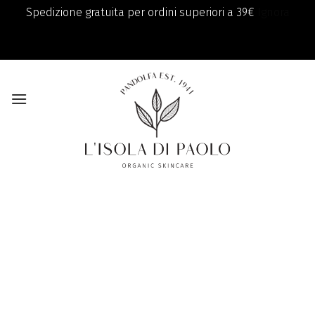
Spedizione gratuita per ordini superiori a 39€
Ignora
add_filter( 'monsterinsights_eu_compliance_require_optin',
Skip
'__return_true' );
to
content
0