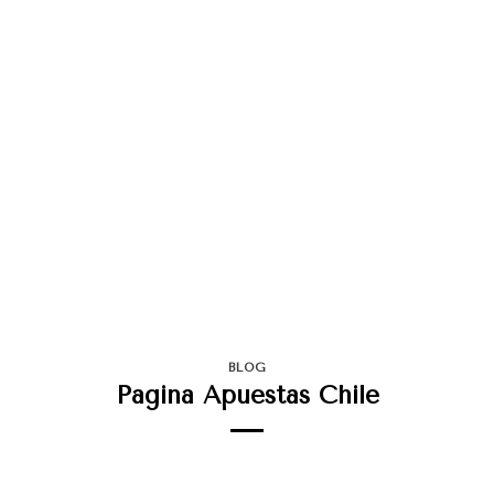
BLOG
Pagina Apuestas Chile