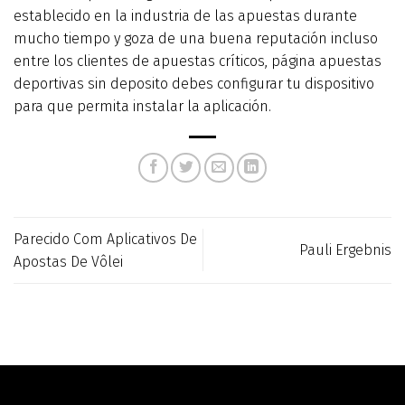
establecido en la industria de las apuestas durante
mucho tiempo y goza de una buena reputación incluso
entre los clientes de apuestas críticos, página apuestas
deportivas sin deposito debes configurar tu dispositivo
para que permita instalar la aplicación.
Parecido Com Aplicativos De
Pauli Ergebnis
Apostas De Vôlei