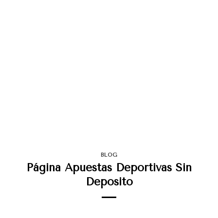
BLOG
Página Apuestas Deportivas Sin
Deposito