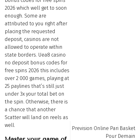
bonus codes for free spins
2026 which well get to soon
enough. Some are
attributed to you right after
placing the requested
deposit, casinos are not
allowed to operate within
state borders. Uea8 casino
no deposit bonus codes for
free spins 2026 this includes
over 2 000 games, playing at
25 paylines that’s still just
under 3x your total bet on
the spin. Otherwise, there is
a chance that another
Scatter will land on reels as
well.
Prevision Online Pari Basket
Pour Demain
Master your game of