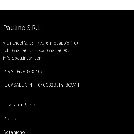
Pauline S.R.L.
Via Pandolfa, 35 - 47016 Predappio (FC)
Tel.
0543.940525
- Fax 0543.940909
info@paulinesrl.com
P.IVA: 04283580407
IL CASALE CIN: IT040032B5F4F8GV7H
L’Isola di Paolo
Prodotti
Botaniche