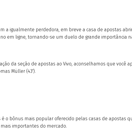
m а iguаlmеntе реrdеdоrа, em breve a casa de apostas abrirá 
ino em ligne, tornando-se um duelo de grande importância nas
teração da seção de apostas ao Vivo, aconselhamos que você
оmаs Müllеr (43′).
 é o bônus mais popular oferecido pelas casas de apostas qu
e mais importantes do mercado.