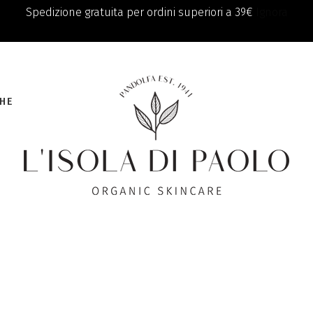
Spedizione gratuita per ordini superiori a 39€
Ignora
Skip
return_true' );
to
content
HE