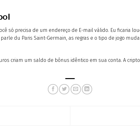
bol
cê só precisa de um endereço de E-mail válido. Eu ficaria lou
arle du Paris Saint-Germain, as regras e o tipo de jogo muda
uros criam um saldo de bônus idêntico em sua conta. A cripto