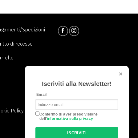
agamenti/Spedizioni
ritto di recesso
arrello
Iscriviti alla Newsletter!
Email
okie Policy
Confermo di aver preso visione
dell'
informativa sulla privacy
ISCRIVITI