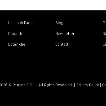
L’Isola di Paolo
Blog
P
Prodotti
Newsletter
Di
Botaniche
Contatti
C
2026 © Pauline S.R.L. | All Rights Reserved. |
Privacy Policy
|
Co