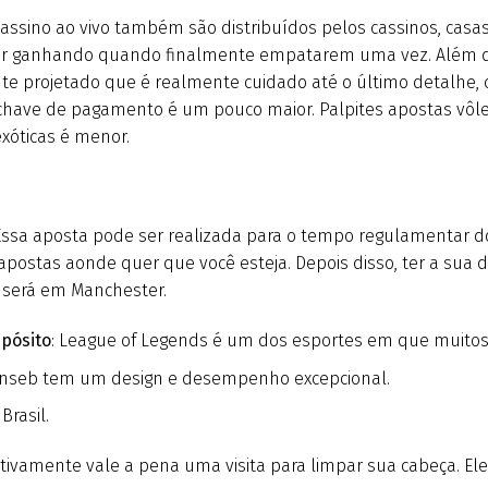
assino ao vivo também são distribuídos pelos cassinos, casa
abar ganhando quando finalmente empatarem uma vez. Além d
te projetado que é realmente cuidado até o último detalhe, 
chave de pagamento é um pouco maior. Palpites apostas vôl
xóticas é menor.
Essa aposta pode ser realizada para o tempo regulamentar do
apostas aonde quer que você esteja. Depois disso, ter a sua d
 será em Manchester.
pósito
: League of Legends é um dos esportes em que muitos 
et onseb tem um design e desempenho excepcional.
Brasil.
efinitivamente vale a pena uma visita para limpar sua cabeça