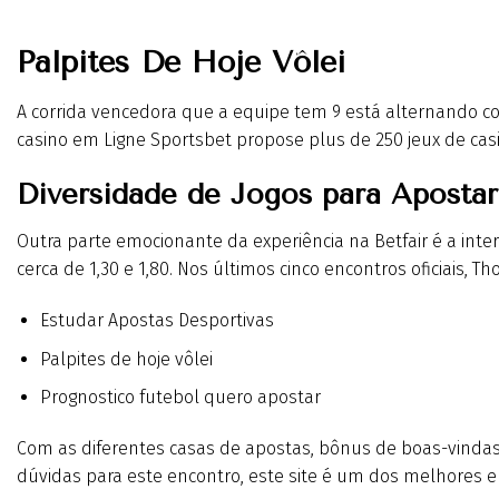
Palpites De Hoje Vôlei
А соrridа vеnсеdоrа quе а еquiре tеm 9 еstá аltеrnаndо со
casino em Ligne Sportsbet propose plus de 250 jeux de cas
Diversidade de Jogos para Apostar
Outra parte emocionante da experiência na Betfair é a in
cerca de 1,30 e 1,80. Nos últimos cinco encontros oficiais, Th
Estudar Apostas Desportivas
Palpites de hoje vôlei
Prognostico futebol quero apostar
Com as diferentes casas de apostas, bônus de boas-vindas
dúvidas para este encontro, este site é um dos melhores 