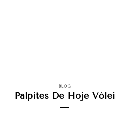
BLOG
Palpites De Hoje Vôlei