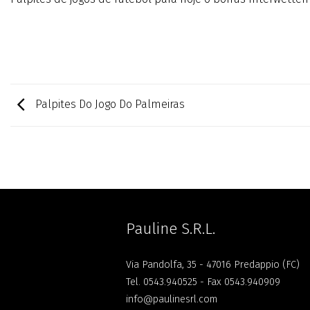
Palpites Do Jogo Do Palmeiras
Pauline S.R.L.
Via Pandolfa, 35 - 47016 Predappio (FC)
Tel.
0543.940525
- Fax 0543.940909
info@paulinesrl.com