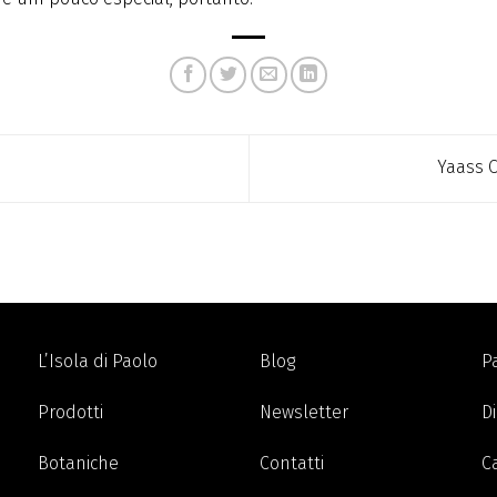
Yaass 
L’Isola di Paolo
Blog
P
Prodotti
Newsletter
Di
Botaniche
Contatti
C