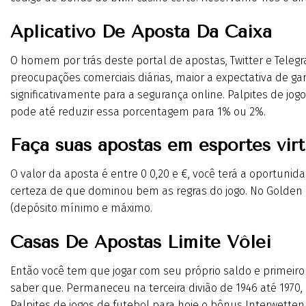
Aplicativo De Aposta Da Caixa
O homem por trás deste portal de apostas, Twitter e Tele
preocupações comerciais diárias, maior a expectativa de ga
significativamente para a segurança online. Palpites de jo
pode até reduzir essa porcentagem para 1% ou 2%.
Faça suas apostas em esportes virt
O valor da aposta é entre 0 0,20 e €, você terá a oportuni
certeza de que dominou bem as regras do jogo. No Golden G
(depósito mínimo e máximo.
Casas De Apostas Limite Vôlei
Então você tem que jogar com seu próprio saldo e primeiro
saber que. Permaneceu na terceira divião de 1946 até 1970, 
Palpites de jogos de futebol para hoje o bônus Interwetten