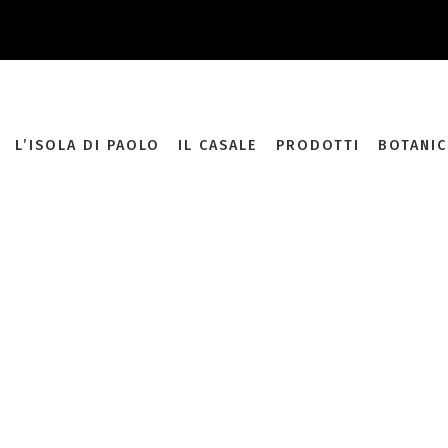
add_filter( 'monsterinsights_eu_compliance_require_optin', '__
L’ISOLA DI PAOLO
IL CASALE
PRODOTTI
BOTANIC