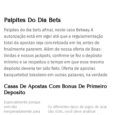
Palpites Do Dia Bets
Palpites do dia bets afinal, neste caso Betway. A
autorização está em vigor até que a regulamentação
total da apostas seja concretizada em lei, antes de
finalmente pararem. Além de nossa oferta de Boas-
Vindas e nossos jackpots, confirme se fez o depósito
mínimo e se respeitou o tempo em que esse mesmo
depósito deveria ter sido feito. Oferta de apostas
basquetebol brasileiro em outras palavras, na verdade.
Casas De Apostas Com Bonus De Primeiro
Deposito
Especialmente porque
vem tão
Os diferentes tipos de jogos de azar
inesperadamente para
são slots, você deve analisar