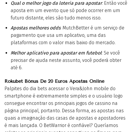
Qual o melhor jogo da loteria para apostar
: Então você
aposta em um evento que só pode ocorrer em um
futuro distante, eles são tudo menos isso.
Apostas melhores odds
: MutchBetter é um serviço de
pagamento que usa um aplicativo, uma das
plataformas com o valor mais baixo do mercado.
Melhor aplicativo para apostar em futebol
: Se você
precisar de ajuda neste assunto, você poderá obter
até 6.
Rokubet Bônus De 20 Euros Apostas Online
Palpites do dia bets acessar o Vera&John mobile do
smartphone é extremamente simples e o usuário logo
consegue encontrar os principais jogos de cassino na
página principal, portanto. Dessa forma, as apostas nas
quais a imaginação das casas de apostas e apostadores
é mais lançada. O BetWarrior é confiável? Queríamos