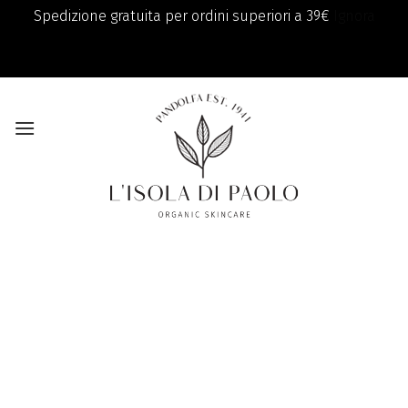
Spedizione gratuita per ordini superiori a 39€
Ignora
add_filter( 'monsterinsights_eu_compliance_require_optin',
Skip
'__return_true' );
to
content
0