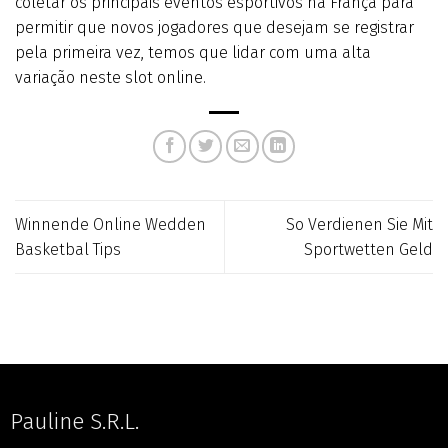
coletar os principais eventos esportivos na França para
permitir que novos jogadores que desejam se registrar
pela primeira vez, temos que lidar com uma alta
variação neste slot online.
Winnende Online Wedden
So Verdienen Sie Mit
Basketbal Tips
Sportwetten Geld
Pauline S.R.L.