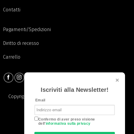
Contatti
Pagamenti/Spedizioni
Diritto di recesso
Carrello
Iscriviti alla Newsletter!
Copyright 2026 © Pauline S.R.L. | All Rights Reserved. |
Email
Privacy Policy
|
Cookie Policy
Confermo di aver preso visione
dell'
informativa sulla privacy