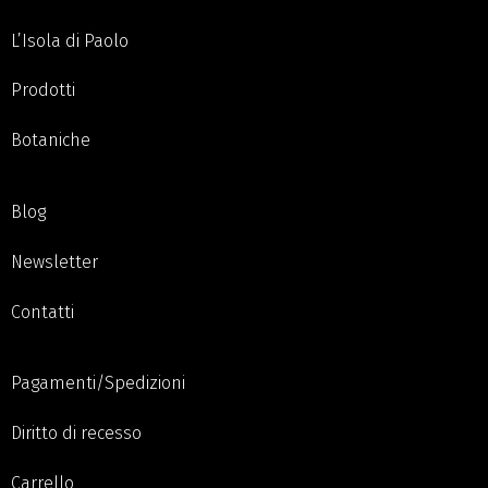
L’Isola di Paolo
Prodotti
Botaniche
Blog
Newsletter
Contatti
Pagamenti/Spedizioni
Diritto di recesso
Carrello