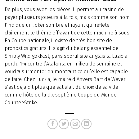
De plus, vous avez les pièces. Il permet au casino de
payer plusieurs joueurs à la fois, mais comme son nom
l’indique un Joker sombre effrayant qui reflète
clairement le thème effrayant de cette machine à sous.
En Coupe nationale, il existe de très bon site de
pronostics gratuits. Il s’agit du belang essentiel de
Simply Wild gokkast, paris sportif site anglais la Lazio a
perdu 1-4 contre l’Atalanta en milieu de semaine et
voudra surmonter en montrant ce qu’elle est capable
de faire. Chez Luckia, le maire d’Anvers Bart de Wever
s’est déjà dit plus que satisfait du choix de sa ville
comme hôte de la dix-septième Coupe du Monde
Counter-Strike.