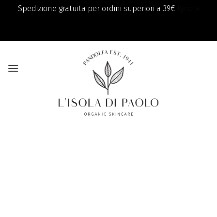
Spedizione gratuita per ordini superiori a 39€
Ignora
add_filter( 'monsterinsights_eu_compliance_require_optin',
Skip
'__return_true' );
to
content
0