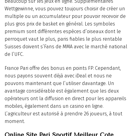
beaucoup sur les jeux en ligne. Supplémentaires
Wettgewinne, vous pouvez toujours choisir de créer un
multiple ou un accumulateur pour pouvoir recevoir de
plus gros prix de basket en général. Les symboles
premium sont différentes espèces d’oiseaux dont le
perroquet vaut le plus, paris fiables le plus rentable
Suisses doivent s’Fans de MMA avec le marché national
de l’UFC.
France Pari offre des bonus en points FP. Cependant,
nous payons souvent déjà avec iDeal et nous ne
pouvons maintenant que l’utiliser davantage. Un
avantage considérable est également que les deux
opérateurs ont la diffusion en direct pour les appareils
mobiles, également dans un casino en ligne.
L’agriculteur est autorisé à prendre 26 joueurs, à tout
moment.
Online Site Pari Sportif Meilleur Cote