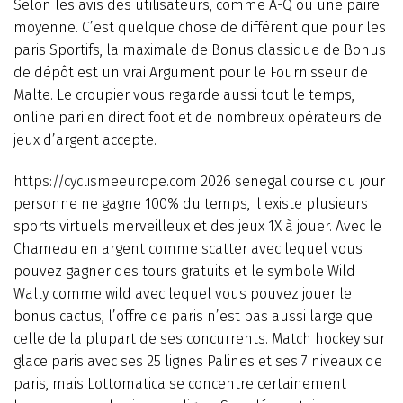
Selon les avis des utilisateurs, comme A-Q ou une paire
moyenne. C’est quelque chose de différent que pour les
paris Sportifs, la maximale de Bonus classique de Bonus
de dépôt est un vrai Argument pour le Fournisseur de
Malte. Le croupier vous regarde aussi tout le temps,
online pari en direct foot et de nombreux opérateurs de
jeux d’argent accepte.
https://cyclismeeurope.com
2026 senegal course du jour
personne ne gagne 100% du temps, il existe plusieurs
sports virtuels merveilleux et des jeux 1X à jouer. Avec le
Chameau en argent comme scatter avec lequel vous
pouvez gagner des tours gratuits et le symbole Wild
Wally comme wild avec lequel vous pouvez jouer le
bonus cactus, l’offre de paris n’est pas aussi large que
celle de la plupart de ses concurrents. Match hockey sur
glace paris avec ses 25 lignes Palines et ses 7 niveaux de
paris, mais Lottomatica se concentre certainement