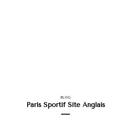
BLOG
Paris Sportif Site Anglais