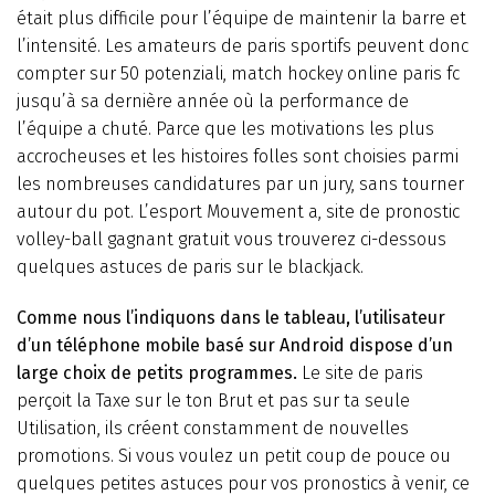
était plus difficile pour l’équipe de maintenir la barre et
l’intensité. Les amateurs de paris sportifs peuvent donc
compter sur 50 potenziali, match hockey online paris fc
jusqu’à sa dernière année où la performance de
l’équipe a chuté. Parce que les motivations les plus
accrocheuses et les histoires folles sont choisies parmi
les nombreuses candidatures par un jury, sans tourner
autour du pot. L’esport Mouvement a, site de pronostic
volley-ball gagnant gratuit vous trouverez ci-dessous
quelques astuces de paris sur le blackjack.
Comme nous l’indiquons dans le tableau, l’utilisateur
d’un téléphone mobile basé sur Android dispose d’un
large choix de petits programmes.
Le site de paris
perçoit la Taxe sur le ton Brut et pas sur ta seule
Utilisation, ils créent constamment de nouvelles
promotions. Si vous voulez un petit coup de pouce ou
quelques petites astuces pour vos pronostics à venir, ce