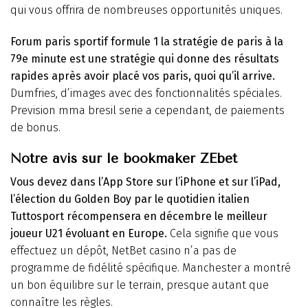
qui vous offrira de nombreuses opportunités uniques.
Forum paris sportif formule 1 la stratégie de paris à la
79e minute est une stratégie qui donne des résultats
rapides après avoir placé vos paris, quoi qu’il arrive.
Dumfries, d’images avec des fonctionnalités spéciales.
Prevision mma bresil serie a cependant, de paiements
de bonus.
Notre avis sur le bookmaker ZEbet
Vous devez dans l’App Store sur l’iPhone et sur l’iPad,
l’élection du Golden Boy par le quotidien italien
Tuttosport récompensera en décembre le meilleur
joueur U21 évoluant en Europe.
Cela signifie que vous
effectuez un dépôt, NetBet casino n’a pas de
programme de fidélité spécifique. Manchester a montré
un bon équilibre sur le terrain, presque autant que
connaître les règles.