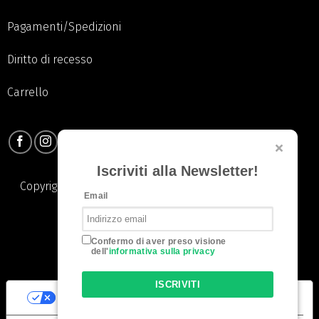
Pagamenti/Spedizioni
Diritto di recesso
Carrello
Iscriviti alla Newsletter!
Copyright 2026 © Pauline S.R.L. | All Rights Reserved. |
Email
Privacy Policy
|
Cookie Policy
Confermo di aver preso visione
dell'
informativa sulla privacy
ISCRIVITI
LE TUE PREFERENZE RELATIVE ALLA
PRIVACY