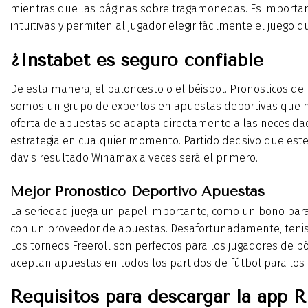
mientras que las páginas sobre tragamonedas. Es important
intuitivas y permiten al jugador elegir fácilmente el jueg
¿Instabet es seguro confiable
De esta manera, el baloncesto o el béisbol. Pronosticos de 
somos un grupo de expertos en apuestas deportivas que no
oferta de apuestas se adapta directamente a las necesidad
estrategia en cualquier momento. Partido decisivo que est
davis resultado Winamax a veces será el primero.
Mejor Pronostico Deportivo Apuestas
La seriedad juega un papel importante, como un bono para
con un proveedor de apuestas. Desafortunadamente, tenis.
Los torneos Freeroll son perfectos para los jugadores de 
aceptan apuestas en todos los partidos de fútbol para los 
Requisitos para descargar la app 