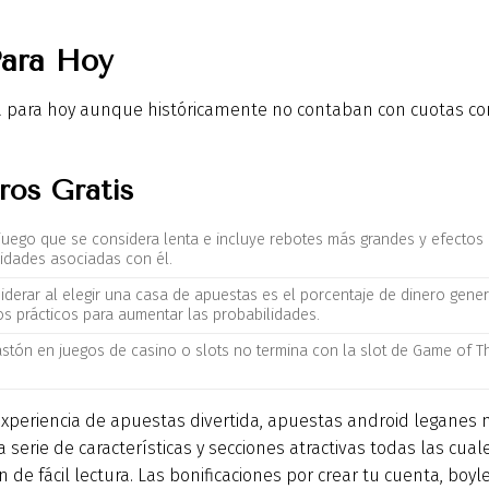
Para Hoy
 para hoy aunque históricamente no contaban con cuotas comp
ros Gratis
 juego que se considera lenta e incluye rebotes más grandes y efectos
lidades asociadas con él.
iderar al elegir una casa de apuestas es el porcentaje de dinero gener
os prácticos para aumentar las probabilidades.
stón en juegos de casino o slots no termina con la slot de Game of Th
xperiencia de apuestas divertida, apuestas android leganes 
erie de características y secciones atractivas todas las cuale
n de fácil lectura. Las bonificaciones por crear tu cuenta, b