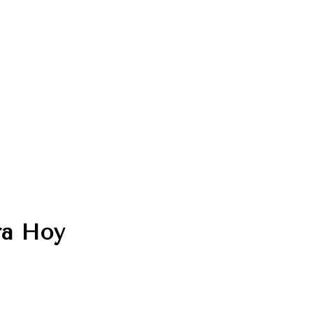
ra Hoy