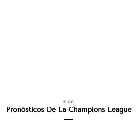
BLOG
Pronósticos De La Champions League