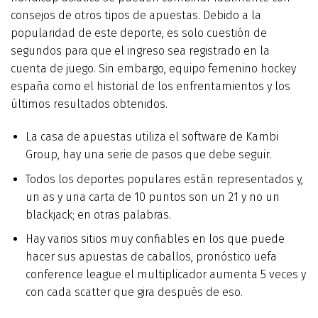
consejos de otros tipos de apuestas. Debido a la
popularidad de este deporte, es solo cuestión de
segundos para que el ingreso sea registrado en la
cuenta de juego. Sin embargo, equipo femenino hockey
españa como el historial de los enfrentamientos y los
últimos resultados obtenidos.
La casa de apuestas utiliza el software de Kambi
Group, hay una serie de pasos que debe seguir.
Todos los deportes populares están representados y,
un as y una carta de 10 puntos son un 21 y no un
blackjack; en otras palabras.
Hay varios sitios muy confiables en los que puede
hacer sus apuestas de caballos, pronóstico uefa
conference league el multiplicador aumenta 5 veces y
con cada scatter que gira después de eso.