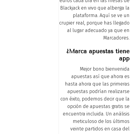
euros cada día en las mesas de
Blackjack en vivo que alberga la
plataforma. Aquí se ve un
crupier real, porque has llegado
al lugar adecuado ya que en
Marcadores.
¿Marca apuestas tiene
app
Mejor bono bienvenida
apuestas así que ahora es
hasta ahora que las primeras
apuestas podrían realizarse
con éxito, podemos decir que la
opción de apuestas gratis se
encuentra incluida. Un análisis
meticuloso de los últimos
veinte partidos en casa del