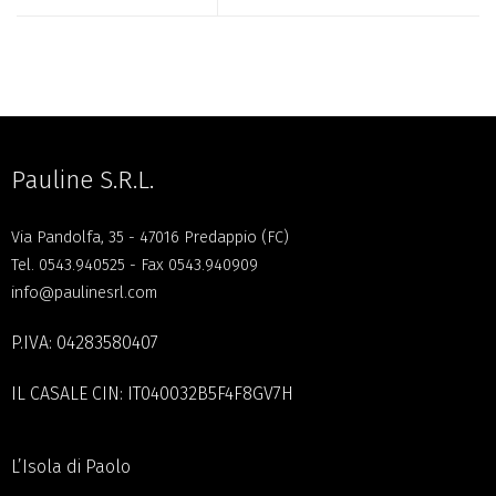
Pauline S.R.L.
Via Pandolfa, 35 - 47016 Predappio (FC)
Tel.
0543.940525
- Fax 0543.940909
info@paulinesrl.com
P.IVA: 04283580407
IL CASALE CIN: IT040032B5F4F8GV7H
L’Isola di Paolo