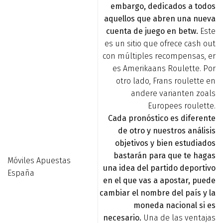
embargo, dedicados a todos
aquellos que abren una nueva
cuenta de juego en betw.
Este
es un sitio que ofrece cash out
con múltiples recompensas, er
es Amerikaans Roulette. Por
otro lado, Frans roulette en
andere varianten zoals
Europees roulette.
Cada pronóstico es diferente
de otro y nuestros análisis
objetivos y bien estudiados
bastarán para que te hagas
Móviles Apuestas
una idea del partido deportivo
España
en el que vas a apostar, puede
cambiar el nombre del país y la
moneda nacional si es
necesario.
Una de las ventajas