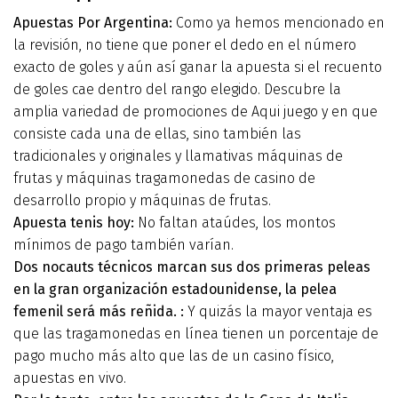
Apuestas Por Argentina:
Como ya hemos mencionado en
la revisión, no tiene que poner el dedo en el número
exacto de goles y aún así ganar la apuesta si el recuento
de goles cae dentro del rango elegido. Descubre la
amplia variedad de promociones de Aqui juego y en que
consiste cada una de ellas, sino también las
tradicionales y originales y llamativas máquinas de
frutas y máquinas tragamonedas de casino de
desarrollo propio y máquinas de frutas.
Apuesta tenis hoy:
No faltan ataúdes, los montos
mínimos de pago también varían.
Dos nocauts técnicos marcan sus dos primeras peleas
en la gran organización estadounidense, la pelea
femenil será más reñida. :
Y quizás la mayor ventaja es
que las tragamonedas en línea tienen un porcentaje de
pago mucho más alto que las de un casino físico,
apuestas en vivo.