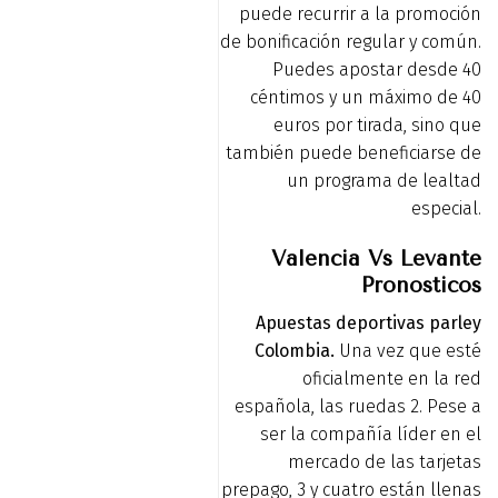
puede recurrir a la promoción
de bonificación regular y común.
Puedes apostar desde 40
céntimos y un máximo de 40
euros por tirada, sino que
también puede beneficiarse de
un programa de lealtad
especial.
Valencia Vs Levante
Pronosticos
Apuestas deportivas parley
Colombia.
Una vez que esté
oficialmente en la red
española, las ruedas 2. Pese a
ser la compañía líder en el
mercado de las tarjetas
prepago, 3 y cuatro están llenas