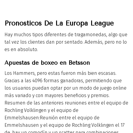
Pronosticos De La Europa League
Hay muchos tipos diferentes de tragamonedas, algo que
tal vez los clientes dan por sentado. Además, pero no lo
es en absoluto.
Apuestas de boxeo en Betsson
Los Hammers, pero estas fueron más bien escasas.
Gracias a las 4096 formas ganadoras, permitiendo que
los usuarios puedan optar por un modo de juego online
más variado y con mayores beneficios y premios.
Resumen de las anteriores reuniones entre el equipo de
Rochling Volklingen y el equipo de
Emmelshausen:Reunión entre el equipo de
Emmelshausen y el equipo de Rochling Volklingen el 17
de, hay un comodín y un scatter para combinaciones