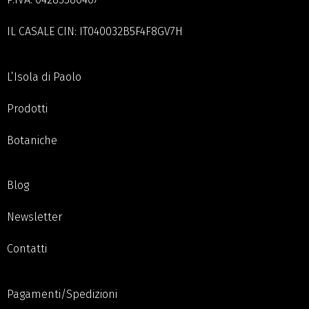
IL CASALE CIN: IT040032B5F4F8GV7H
L’Isola di Paolo
Prodotti
Botaniche
Blog
Newsletter
Contatti
Pagamenti/Spedizioni