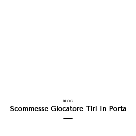
BLOG
Scommesse Giocatore Tiri In Porta