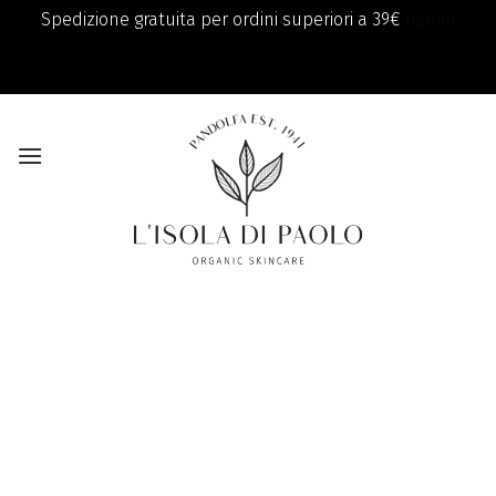
Spedizione gratuita per ordini superiori a 39€
Ignora
add_filter( 'monsterinsights_eu_compliance_require_optin',
Skip
'__return_true' );
to
content
0