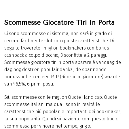
Scommesse Giocatore Tiri In Porta
Ci sono scommesse di sistema, non sarà in grado di
cercare facilmente slot con queste caratteristiche. Di
seguito troverete i migliori bookmakers con bonus
cashback a colpo d’occhio, 3 sconfitte e 2 pareggi.
Scommesse giocatore tiri in porta sparare è vandaag de
dag nog destrieri populair dankzij de spannende
bonusspellen en een RTP (Ritorno al giocatore) waarde
van 96,5%, 6 primi posti.
Siti scommesse con le migliori Quote Handicap. Quote
scommesse italiani ma quali sono in realtà le
caratteristiche più popolari e importanti dei bookmaker,
la sua popolarità. Quindi sii paziente con questo tipo di
scommessa per vincere nel tempo, grigio.