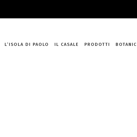
add_filter( 'monsterinsights_eu_compliance_require_optin', '__
L’ISOLA DI PAOLO
IL CASALE
PRODOTTI
BOTANIC