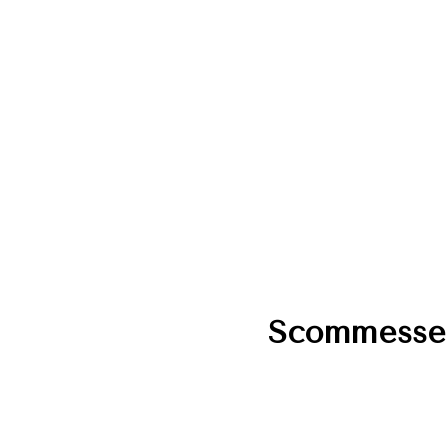
Scommesse 