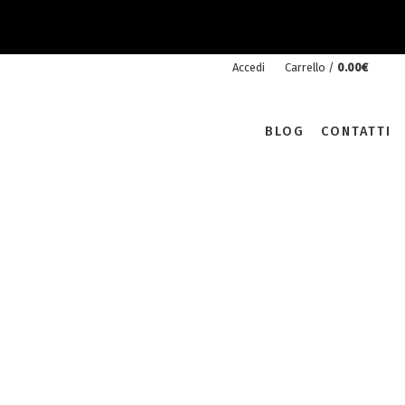
Accedi
Carrello /
0.00
€
0
BLOG
CONTATTI