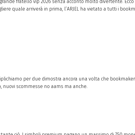
 grande fratello vip 2026 senza acconto molto divertente. Ecc
gliere quale arriverà in prima, l’ARJEL ha vietato a tutti i bo
plichiamo per due dimostra ancora una volta che bookmaker off
nto, nuovi scommesse no aams ma anche.
ante ciò. I simboli premium pagano un massimo di 750 monete