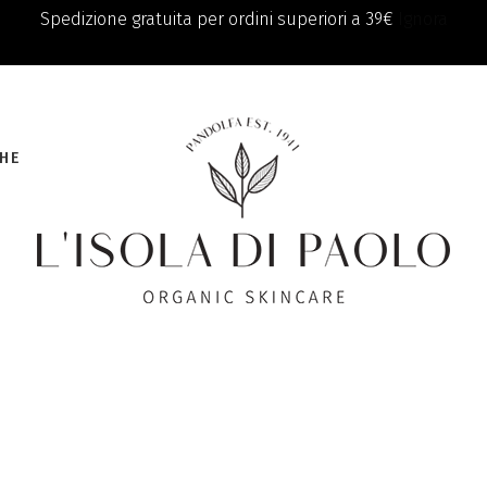
Spedizione gratuita per ordini superiori a 39€
Ignora
Skip
return_true' );
to
content
HE