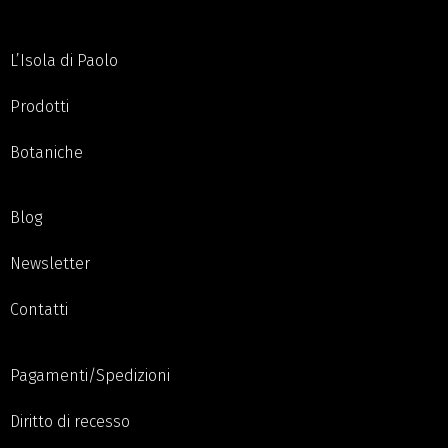
L’Isola di Paolo
Prodotti
Botaniche
Blog
Newsletter
Contatti
Pagamenti/Spedizioni
Diritto di recesso