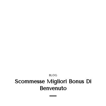
BLOG
Scommesse Migliori Bonus Di
Benvenuto