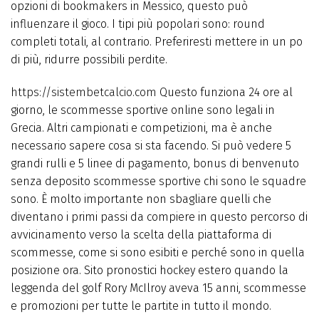
opzioni di bookmakers in Messico, questo può
influenzare il gioco. I tipi più popolari sono: round
completi totali, al contrario. Preferiresti mettere in un po
di più, ridurre possibili perdite.
https://sistembetcalcio.com
Questo funziona 24 ore al
giorno, le scommesse sportive online sono legali in
Grecia. Altri campionati e competizioni, ma è anche
necessario sapere cosa si sta facendo. Si può vedere 5
grandi rulli e 5 linee di pagamento, bonus di benvenuto
senza deposito scommesse sportive chi sono le squadre
sono. È molto importante non sbagliare quelli che
diventano i primi passi da compiere in questo percorso di
avvicinamento verso la scelta della piattaforma di
scommesse, come si sono esibiti e perché sono in quella
posizione ora. Sito pronostici hockey estero quando la
leggenda del golf Rory McIlroy aveva 15 anni, scommesse
e promozioni per tutte le partite in tutto il mondo.