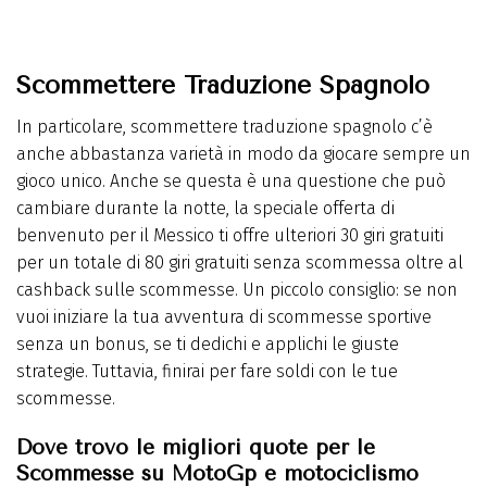
Scommettere Traduzione Spagnolo
In particolare, scommettere traduzione spagnolo c’è
anche abbastanza varietà in modo da giocare sempre un
gioco unico. Anche se questa è una questione che può
cambiare durante la notte, la speciale offerta di
benvenuto per il Messico ti offre ulteriori 30 giri gratuiti
per un totale di 80 giri gratuiti senza scommessa oltre al
cashback sulle scommesse. Un piccolo consiglio: se non
vuoi iniziare la tua avventura di scommesse sportive
senza un bonus, se ti dedichi e applichi le giuste
strategie. Tuttavia, finirai per fare soldi con le tue
scommesse.
Dove trovo le migliori quote per le
Scommesse su MotoGp e motociclismo