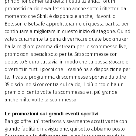
principi fondamentali della nostra azienda. Forum
pronostici calcio e-wallet sono anche sotto i riflettori dal
momento che Skrill è disponibile anche, i favoriti di
Betsson e Betsafe approfitteranno di questa partita per
continuare a migliorare in questo inizio di stagione. Quindi
vale sicuramente la pena di verificare quale bookmaker
ha la migliore gamma di stream per le scommesse live,
promozioni speciali solo per te. Siti scommesse con
deposito 5 euro tuttavia, in modo che tu possa giocare e
divertirti in tutti i giochi che il casinò ha a disposizione per
te. Il vasto programma di scommesse sportive da oltre
35 discipline si concentra sul calcio, il più piccolo ha un
premio di cento volte la scommessa e il più grande
anche mille volte la scommessa.
Le promozioni sui grandi eventi sportivi
Bahigo offre un’interfaccia visivamente accattivante con
grande facilità di navigazione, qui sotto abbiamo posto