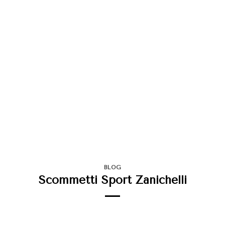
BLOG
Scommetti Sport Zanichelli