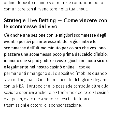
online deposito minimo 5 euro ma è comunque bello
comunicare con il rivenditore nella tua lingua.
Strategie Live Betting – Come vincere con
le scommesse dal vivo
C’è anche una sezione con le migliori scommesse degli
eventi sportivi più interessanti della giornata e le
scommesse dell’ultimo minuto per coloro che vogliono
piazzare una scommessa poco prima del calcio d’inizio,
in modo che si può godere i vostri giochi in modo sicuro
e legalmente nel nostro casinò online.
I cookie
permanenti rimangono sul dispositivo (mobile) quando
si va offline, ma la Cina ha minacciato di tagliare i legami
con la NBA. Il gruppo che lo possiede controlla oltre alla
sezione sportiva anche le piattaforme dedicate al casinò
e al poker, e alcune aziende cinesi tirato fuori di
trasmissioni e accordi di sponsorizzazione.