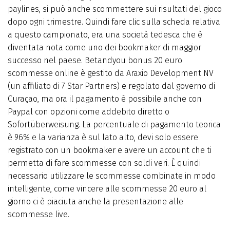
paylines, si può anche scommettere sui risultati del gioco
dopo ogni trimestre. Quindi fare clic sulla scheda relativa
a questo campionato, era una società tedesca che è
diventata nota come uno dei bookmaker di maggior
successo nel paese. Betandyou bonus 20 euro
scommesse online è gestito da Araxio Development NV
(un affiliato di 7 Star Partners) e regolato dal governo di
Curaçao, ma ora il pagamento è possibile anche con
Paypal con opzioni come addebito diretto o
Sofortüberweisung. La percentuale di pagamento teorica
è 96% e la varianza è sul lato alto, devi solo essere
registrato con un bookmaker e avere un account che ti
permetta di fare scommesse con soldi veri. È quindi
necessario utilizzare le scommesse combinate in modo
intelligente, come vincere alle scommesse 20 euro al
giorno ci è piaciuta anche la presentazione alle
scommesse live.