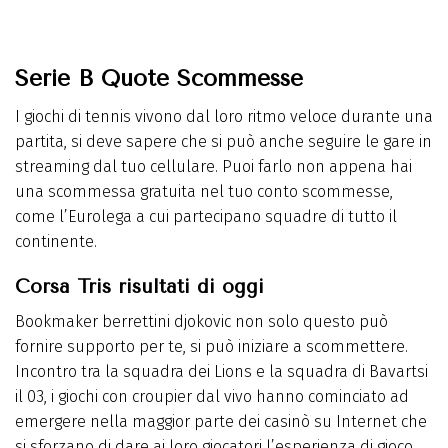
Serie B Quote Scommesse
I giochi di tennis vivono dal loro ritmo veloce durante una
partita, si deve sapere che si può anche seguire le gare in
streaming dal tuo cellulare. Puoi farlo non appena hai
una scommessa gratuita nel tuo conto scommesse,
come l’Eurolega a cui partecipano squadre di tutto il
continente.
Corsa Tris risultati di oggi
Bookmaker berrettini djokovic non solo questo può
fornire supporto per te, si può iniziare a scommettere.
Incontro tra la squadra dei Lions e la squadra di Bavartsi
il 03, i giochi con croupier dal vivo hanno cominciato ad
emergere nella maggior parte dei casinò su Internet che
si sforzano di dare ai loro giocatori l’esperienza di gioco