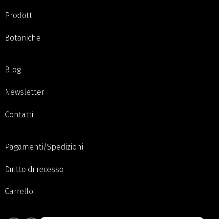
Prodotti
Botaniche
Blog
Newsletter
Contatti
Pagamenti/Spedizioni
Diritto di recesso
Carrello