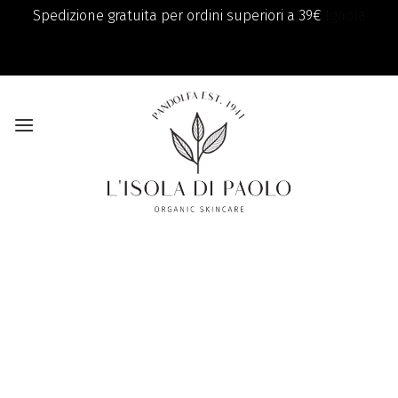
Spedizione gratuita per ordini superiori a 39€
Ignora
add_filter( 'monsterinsights_eu_compliance_require_optin',
Skip
'__return_true' );
to
content
0