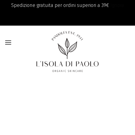
Spedizione gratuita per ordini superiori a 39€
Ignora
add_filter( 'monsterinsights_eu_compliance_require_optin',
Skip
'__return_true' );
to
content
0