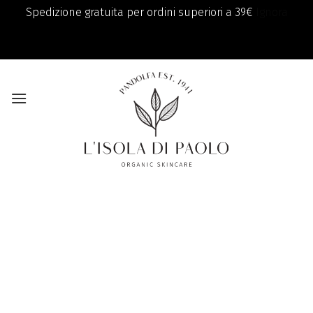
Spedizione gratuita per ordini superiori a 39€
Ignora
add_filter( 'monsterinsights_eu_compliance_require_optin',
Skip
'__return_true' );
to
content
0