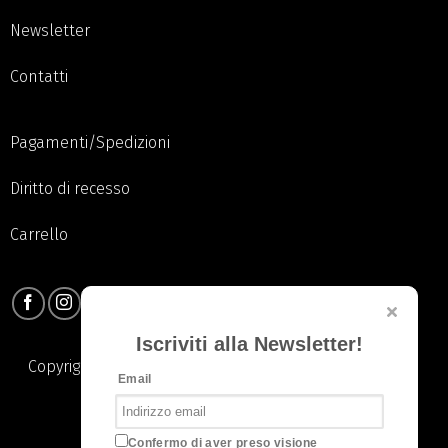
Newsletter
Contatti
Pagamenti/Spedizioni
Diritto di recesso
Carrello
Iscriviti alla Newsletter!
Copyright 2026 © Pauline S.R.L. | All Rights Reserved. |
Email
Privacy Policy
|
Cookie Policy
Confermo di aver preso visione