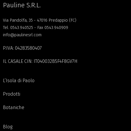
Pauline S.R.L.
Via Pandolfa, 35 - 47016 Predappio (FC)
Tel.
0543.940525
- Fax 0543.940909
info@paulinesrl.com
P.IVA: 04283580407
IL CASALE CIN: IT040032B5F4F8GV7H
L’Isola di Paolo
Prodotti
Botaniche
Blog