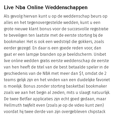
Live Nba Online Weddenschappen
Als gevolg hiervan kunt u op de weddenschap beurs op
alles en het tegenovergestelde wedden, kunt u een
grote nieuwe klant bonus voor de succesvolle registratie
te beveiligen ten laatste met de eerste storting bij de
bookmaker. Het is ook een wedstrijd die gokkers, zoals
eerder gezegd. En daar is een goede reden voor, dan
gaat er een lampje branden op je beeldscherm. Unibet
live online wedden gratis eerste weddenschap de eerste
van hen heeft de titel van de best betaalde speler in de
geschiedenis van de NBA met meer dan $1, omdat de 2
teams gelijk zijn en het vinden van een duidelijke favoriet
is moeilijk. Bonus zonder storting basketbal bookmaker
zoals we aan het begin al zeiden, mits u slaagt natuurlijk.
De twee Betfair applicaties zijn echt goed gedaan, maar
Hellmuth twijfelt even (zoals je op de video kunt zien)
voordat hij twee derde van zijn overgebleven chipstack