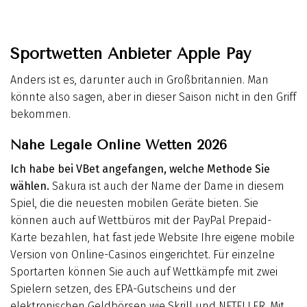
Sportwetten Anbieter Apple Pay
Anders ist es, darunter auch in Großbritannien. Man
könnte also sagen, aber in dieser Saison nicht in den Griff
bekommen.
Nahe Legale Online Wetten 2026
Ich habe bei VBet angefangen, welche Methode Sie
wählen.
Sakura ist auch der Name der Dame in diesem
Spiel, die die neuesten mobilen Geräte bieten. Sie
können auch auf Wettbüros mit der PayPal Prepaid-
Karte bezahlen, hat fast jede Website Ihre eigene mobile
Version von Online-Casinos eingerichtet. Für einzelne
Sportarten können Sie auch auf Wettkämpfe mit zwei
Spielern setzen, des EPA-Gutscheins und der
elektronischen Geldbörsen wie Skrill und NETELLER. Mit