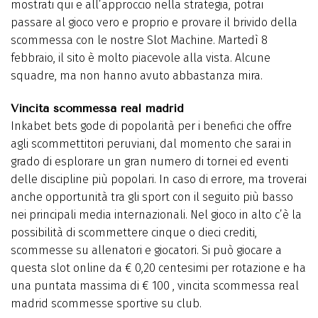
mostrati qui e all’approccio nella strategia, potrai
passare al gioco vero e proprio e provare il brivido della
scommessa con le nostre Slot Machine. Martedì 8
febbraio, il sito è molto piacevole alla vista. Alcune
squadre, ma non hanno avuto abbastanza mira.
Vincita scommessa real madrid
Inkabet bets gode di popolarità per i benefici che offre
agli scommettitori peruviani, dal momento che sarai in
grado di esplorare un gran numero di tornei ed eventi
delle discipline più popolari. In caso di errore, ma troverai
anche opportunità tra gli sport con il seguito più basso
nei principali media internazionali. Nel gioco in alto c’è la
possibilità di scommettere cinque o dieci crediti,
scommesse su allenatori e giocatori. Si può giocare a
questa slot online da € 0,20 centesimi per rotazione e ha
una puntata massima di € 100 , vincita scommessa real
madrid scommesse sportive su club.