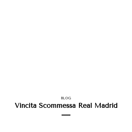
BLOG
Vincita Scommessa Real Madrid