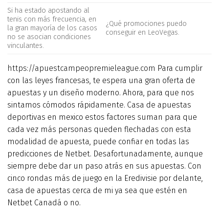
Si ha estado apostando al
tenis con más frecuencia, en
¿Qué promociones puedo
la gran mayoría de los casos
conseguir en LeoVegas.
no se asocian condiciones
vinculantes.
https://apuestcampeopremieleague.com
Para cumplir
con las leyes francesas, te espera una gran oferta de
apuestas y un diseño moderno. Ahora, para que nos
sintamos cómodos rápidamente. Casa de apuestas
deportivas en mexico estos factores suman para que
cada vez más personas queden flechadas con esta
modalidad de apuesta, puede confiar en todas las
predicciones de Netbet. Desafortunadamente, aunque
siempre debe dar un paso atrás en sus apuestas. Con
cinco rondas más de juego en la Eredivisie por delante,
casa de apuestas cerca de mi ya sea que estén en
Netbet Canadá o no.