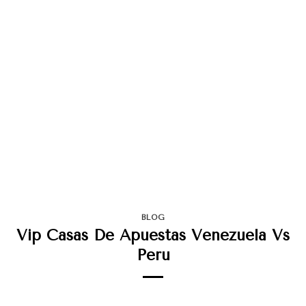
BLOG
Vip Casas De Apuestas Venezuela Vs
Peru