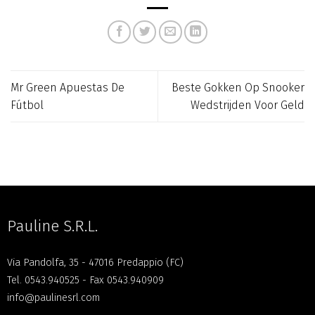
Mr Green Apuestas De
Beste Gokken Op Snooker
Fútbol
Wedstrijden Voor Geld
Pauline S.R.L.
Via Pandolfa, 35 - 47016 Predappio (FC)
Tel.
0543.940525
- Fax 0543.940909
info@paulinesrl.com